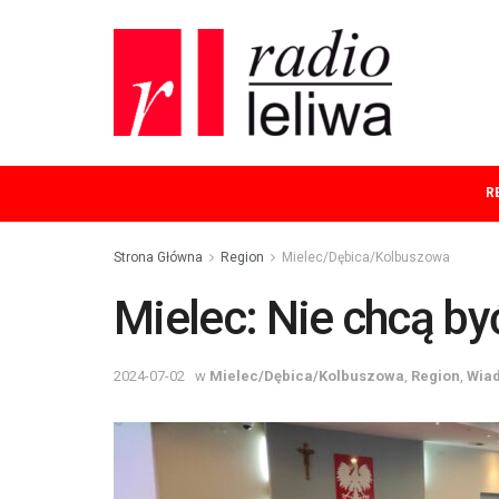
R
Strona Główna
Region
Mielec/Dębica/Kolbuszowa
Mielec: Nie chcą by
2024-07-02
w
Mielec/Dębica/Kolbuszowa
,
Region
,
Wia