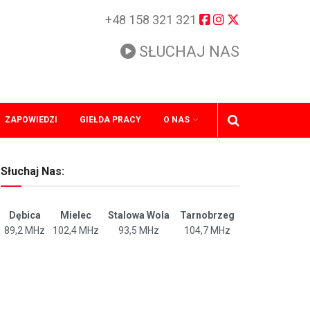
+48 158 321 321
SŁUCHAJ NAS
ZAPOWIEDZI
GIEŁDA PRACY
O NAS
Słuchaj Nas:
Dębica
Mielec
Stalowa Wola
Tarnobrzeg
89,2 MHz
102,4 MHz
93,5 MHz
104,7 MHz