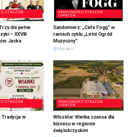
RZ/STASZÓW
SANDOMIERZ/STASZÓW
/OPATÓW
Trzy dni pełne
Sandomierz: „Cafe Fogg” w
uzyki – XXVIII
ramach cyklu „Letni Ogród
św. Jacka
Muzyczny”
2026-08-07
RZ/STASZÓW
SANDOMIERZ/STASZÓW
/OPATÓW
 Tradycja w
Włostów: Wielka szansa dla
biznesu w regionie
świętokrzyskim