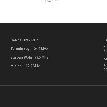
2026-08-07
Dębica
- 89,2 MHz
T
ul
Tarnobrzeg
- 104,7 MHz
3
Stalowa Wola
- 93,5 MHz
M
al
Mielec
- 102,4 MHz
39