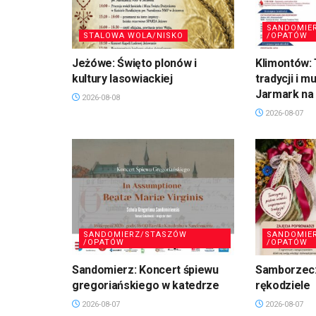
SANDOMIE
STALOWA WOLA/NISKO
/OPATÓW
Jeżówe: Święto plonów i
Klimontów: 
kultury lasowiackiej
tradycji i m
Jarmark na 
2026-08-08
2026-08-07
SANDOMIERZ/STASZÓW
SANDOMIE
/OPATÓW
/OPATÓW
Sandomierz: Koncert śpiewu
Samborzec:
gregoriańskiego w katedrze
rękodziele
2026-08-07
2026-08-07