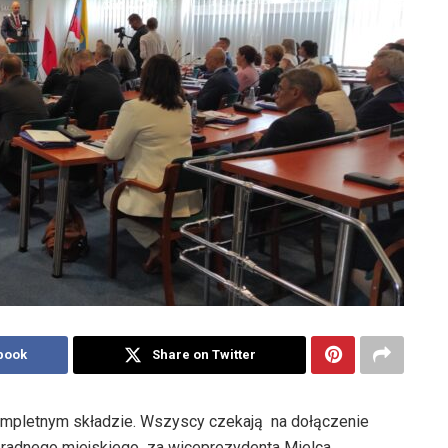
book
Share on Twitter
mpletnym składzie. Wszyscy czekają na dołączenie
y radnego miejskiego za wiceprezydenta Mielca