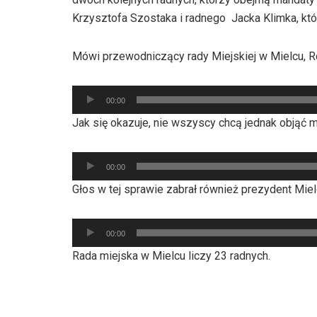
Krzysztofa Szostaka i radnego Jacka Klimka, któ
Mówi przewodniczący rady Miejskiej w Mielcu, Ro
Odtwarzacz
00:00
plików
Jak się okazuje, nie wszyscy chcą jednak objąć 
dźwiękowych
Odtwarzacz
00:00
plików
Głos w tej sprawie zabrał również prezydent Mie
dźwiękowych
Odtwarzacz
00:00
plików
Rada miejska w Mielcu liczy 23 radnych.
dźwiękowych