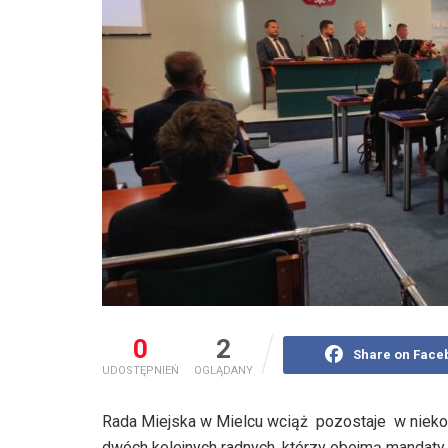
0
2
Share on Face
UDOSTĘPNIEŃ
OGLĄDANY
Rada Miejska w Mielcu wciąż pozostaje w nieko
dwóch kolejnych radnych, którzy obejmą mandat