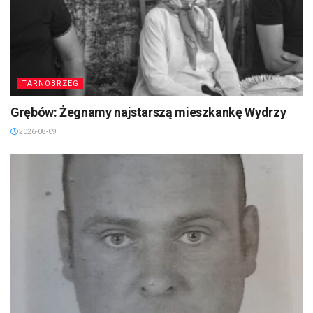
TARNOBRZEG
Grębów: Żegnamy najstarszą mieszkankę Wydrzy
2026-08-09