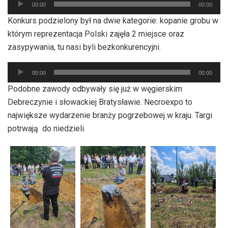
00:00
00:00
plików
Konkurs podzielony był na dwie kategorie: kopanie grobu w
dźwiękowych
którym reprezentacja Polski zajęła 2 miejsce oraz
zasypywania, tu nasi byli bezkonkurencyjni.
Odtwarzacz
00:00
00:00
plików
Podobne zawody odbywały się już w węgierskim
dźwiękowych
Debreczynie i słowackiej Bratysławie. Necroexpo to
największe wydarzenie branży pogrzebowej w kraju. Targi
potrwają do niedzieli.