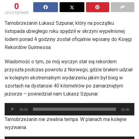
0
UDOSTĘPNIEŃ
Tarnobrzeżanin Łukasz Szpunar, który na początku
listopada ubiegłego roku spędził w skrzyni wypełnionej
lodem ponad 4 godziny został oficjalnie wpisany do Księgi
Rekordów Guinnessa.
Wiadomość o tym, że mój wyczyn stał się rekordem
przyszła podczas powrotu z Norwegii, gdzie brałem udział
w kolejnym ekstremalnym wydarzeniu jakim był bieg w
szortach na dystansie 40 kilometrów po zamarzniętym
jeziorze – powiedział nam Łukasz Szpunar.
Odtwarzacz
00:00
00:00
plików
Tarnobrzeżanin nie zwalnia tempa. W planach ma kolejne
dźwiękowych
wyzwania.