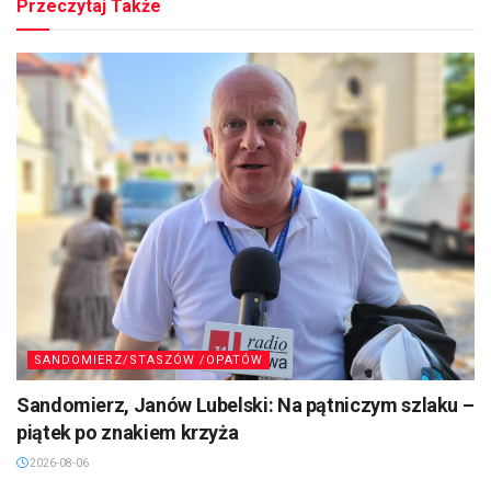
Przeczytaj Także
SANDOMIERZ/STASZÓW /OPATÓW
Sandomierz, Janów Lubelski: Na pątniczym szlaku –
piątek po znakiem krzyża
2026-08-06