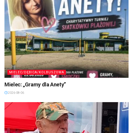
MIELEC/DĘBICA/KOLBUSZOWA
Mielec: „Gramy dla Anety”
2026-08-06