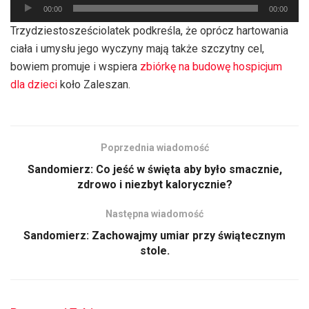
Odtwarzacz
00:00
00:00
plików
Trzydziestosześciolatek podkreśla, że oprócz hartowania
dźwiękowych
ciała i umysłu jego wyczyny mają także szczytny cel,
bowiem promuje i wspiera
zbiórkę na budowę hospicjum
dla dzieci
koło Zaleszan.
Poprzednia wiadomość
Sandomierz: Co jeść w święta aby było smacznie,
zdrowo i niezbyt kalorycznie?
Następna wiadomość
Sandomierz: Zachowajmy umiar przy świątecznym
stole.