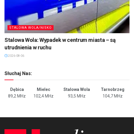
STALOWA WOLA/NISKO
Stalowa Wola: Wypadek w centrum miasta – są
utrudnienia w ruchu
2026-08-06
Słuchaj Nas:
Dębica
Mielec
Stalowa Wola
Tarnobrzeg
89,2 MHz
102,4 MHz
93,5 MHz
104,7 MHz