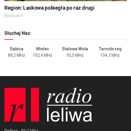
Region: Laskowa pobiegła po raz drugi
2026-08-07
Słuchaj Nas:
Dębica
Mielec
Stalowa Wola
Tarnobrzeg
89,2 MHz
102,4 MHz
93,5 MHz
104,7 MHz
Dębica
- 89,2 MHz