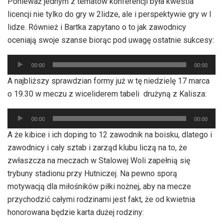
Ponieważ jednym z tematów konferencji była kwestia
dźwiękowych
licencji nie tylko do gry w 2lidze, ale i perspektywie gry w I
lidze. Również i Bartka zapytano o to jak zawodnicy
oceniają swoje szanse biorąc pod uwagę ostatnie sukcesy:
Odtwarzacz
00:00
00:00
plików
A najbliższy sprawdzian formy już w tę niedzielę 17 marca
dźwiękowych
o 19.30 w meczu z wiceliderem tabeli drużyną z Kalisza:
Odtwarzacz
00:00
00:00
plików
A że kibice i ich doping to 12 zawodnik na boisku, dlatego i
dźwiękowych
zawodnicy i cały sztab i zarząd klubu liczą na to, że
zwłaszcza na meczach w Stalowej Woli zapełnią się
trybuny stadionu przy Hutniczej. Na pewno sporą
motywacją dla miłośników piłki nożnej, aby na mecze
przychodzić całymi rodzinami jest fakt, że od kwietnia
honorowana będzie karta dużej rodziny: