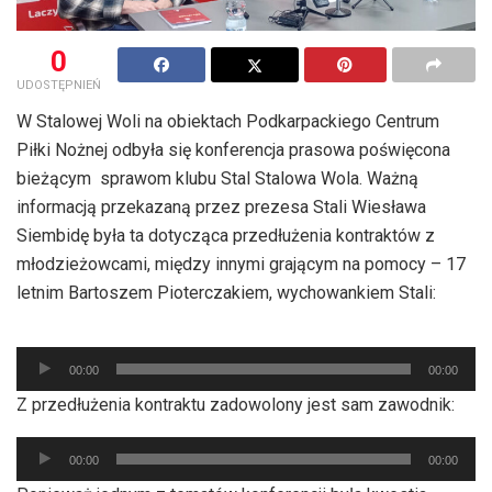
0
UDOSTĘPNIEŃ
W Stalowej Woli na obiektach Podkarpackiego Centrum
Piłki Nożnej odbyła się konferencja prasowa poświęcona
bieżącym sprawom klubu Stal Stalowa Wola. Ważną
informacją przekazaną przez prezesa Stali Wiesława
Siembidę była ta dotycząca przedłużenia kontraktów z
młodzieżowcami, między innymi grającym na pomocy – 17
letnim Bartoszem Pioterczakiem, wychowankiem Stali:
Odtwarzacz
plików
00:00
00:00
dźwiękowych
Z przedłużenia kontraktu zadowolony jest sam zawodnik:
Odtwarzacz
00:00
00:00
plików