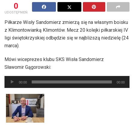
0
UDOSTĘPNIEŃ
Piłkarze Wisły Sandomierz zmierzą się na własnym boisku
z Klimontowianką Klimontów. Mecz 20 kolejki piłkarskiej IV
ligi świętokrzyskiej odbędzie się w najbliższą niedzielę (24
marca).
Mówi wiceprezes klubu SKS Wisła Sandomierz
Sławomir Gągorowski:
Odtwarzacz
00:00
00:00
plików
dźwiękowych