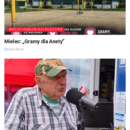
MIELEC/DĘBICA/KOLBUSZOWA
Mielec: „Gramy dla Anety”
2026-08-06