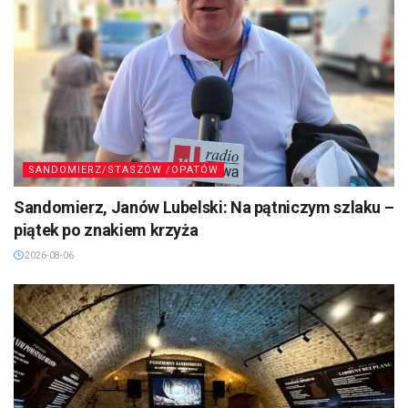
SANDOMIERZ/STASZÓW /OPATÓW
Sandomierz, Janów Lubelski: Na pątniczym szlaku –
piątek po znakiem krzyża
2026-08-06