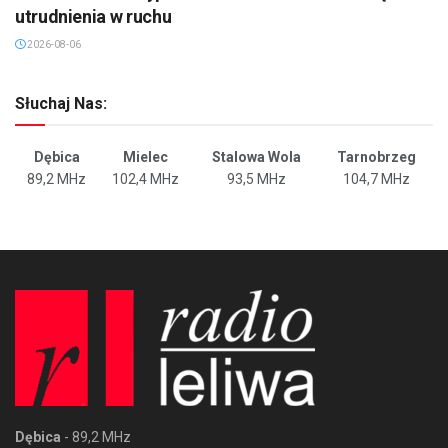
utrudnienia w ruchu
2026-08-06
Słuchaj Nas:
Dębica
Mielec
Stalowa Wola
Tarnobrzeg
89,2 MHz
102,4 MHz
93,5 MHz
104,7 MHz
Dębica
- 89,2 MHz