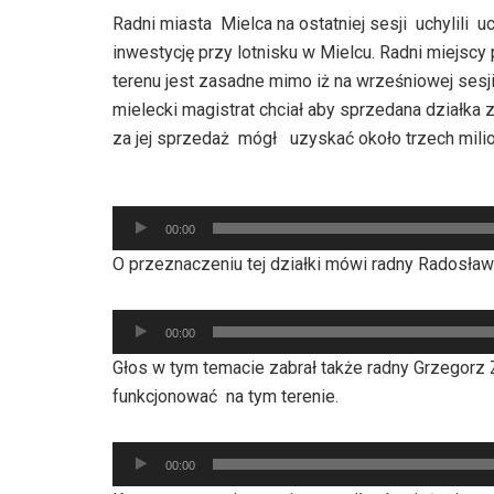
Radni miasta Mielca na ostatniej sesji uchylili
inwestycję przy lotnisku w Mielcu. Radni miejsc
terenu jest zasadne mimo iż na wrześniowej sesji
mielecki magistrat chciał aby sprzedana działka
za jej sprzedaż mógł uzyskać około trzech mili
Odtwarzacz
plików
00:00
dźwiękowych
O przeznaczeniu tej działki mówi radny Radosław
Odtwarzacz
00:00
plików
Głos w tym temacie zabrał także radny Grzegorz 
dźwiękowych
funkcjonować na tym terenie.
Odtwarzacz
00:00
plików