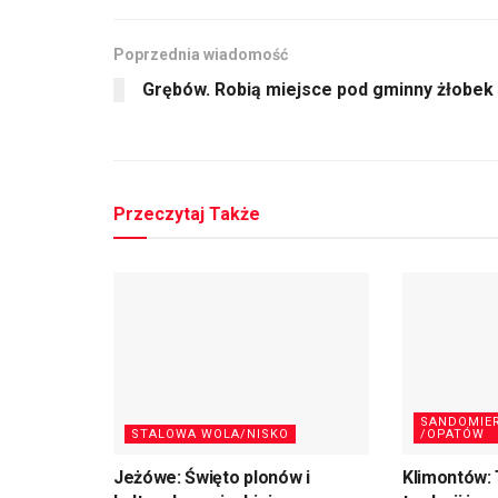
Poprzednia wiadomość
Grębów. Robią miejsce pod gminny żłobek
Przeczytaj Także
SANDOMIE
STALOWA WOLA/NISKO
/OPATÓW
Jeżówe: Święto plonów i
Klimontów: 