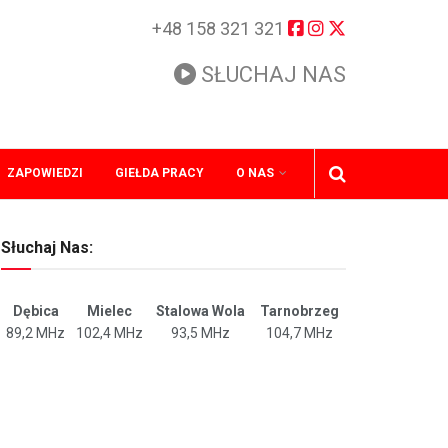
+48 158 321 321
SŁUCHAJ NAS
ZAPOWIEDZI
GIEŁDA PRACY
O NAS
Słuchaj Nas:
Dębica
Mielec
Stalowa Wola
Tarnobrzeg
89,2 MHz
102,4 MHz
93,5 MHz
104,7 MHz