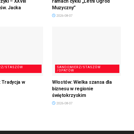
uzyki – XXVIII
ramach cyklu „Letni Ogród
św. Jacka
Muzyczny”
2026-08-07
RZ/STASZÓW
SANDOMIERZ/STASZÓW
/OPATÓW
 Tradycja w
Włostów: Wielka szansa dla
biznesu w regionie
świętokrzyskim
2026-08-07