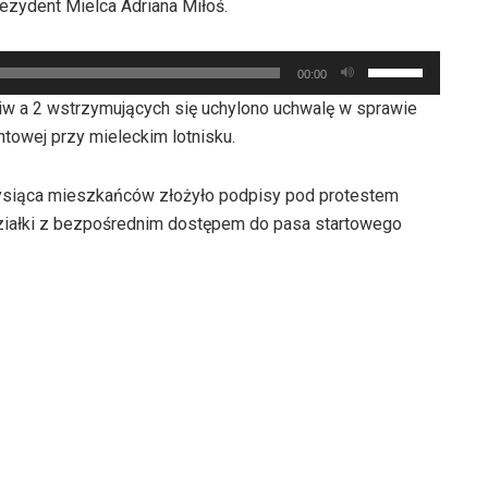
dołu
ezydent Mielca Adriana Miłoś.
zmniejszyć
do
aby
głośność.
góry
zwiększyć
Używaj
oraz
00:00
lub
strzałek
do
ciw a 2 wstrzymujących się uchylono uchwalę w sprawie
zmniejszyć
do
dołu
towej przy mieleckim lotnisku.
głośność.
góry
aby
oraz
zwiększyć
ysiąca mieszkańców złożyło podpisy pod protestem
do
lub
ziałki z bezpośrednim dostępem do pasa startowego
dołu
zmniejszyć
aby
głośność.
zwiększyć
lub
zmniejszyć
głośność.