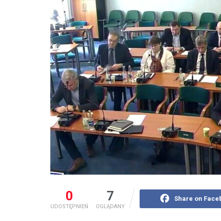
0
7
Share on Face
UDOSTĘPNIEŃ
OGLĄDANY