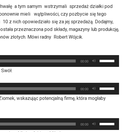
 uchwałę a tym samym wstrzymali sprzedaż działki pod
y ponownie mieli wątpliwości, czy pozbycie się tego
 10 z nich opowiedziało się za jej sprzedażą. Dodajmy,
 została przeznaczona pod składy, magazyny lub produkcję,
onów złotych. Mówi radny Robert Wójcik.
Używaj
00:00
strzałek
 Swół.
do
góry
Używaj
oraz
00:00
strzałek
do
Ziomek, wskazując potencjalną firmę, która mogłaby
do
dołu
góry
aby
oraz
zwiększyć
Używaj
do
00:00
lub
strzałek