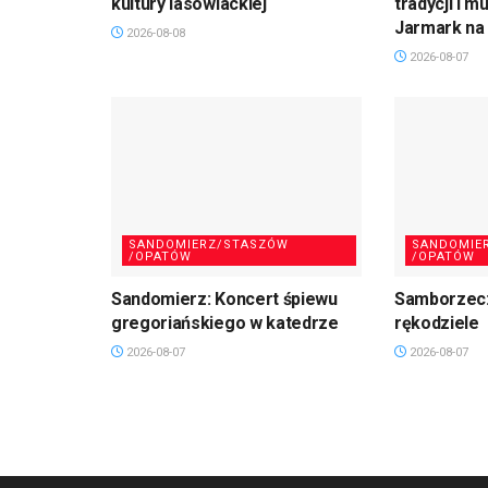
kultury lasowiackiej
tradycji i m
Jarmark na 
2026-08-08
2026-08-07
SANDOMIERZ/STASZÓW
SANDOMIE
/OPATÓW
/OPATÓW
Sandomierz: Koncert śpiewu
Samborzec:
gregoriańskiego w katedrze
rękodziele
2026-08-07
2026-08-07