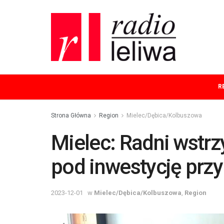
R
Strona Główna
Region
Mielec/Dębica/Kolbuszowa
Mielec: Radni wstrz
pod inwestycję przy
2023-12-01
w
Mielec/Dębica/Kolbuszowa
,
Region