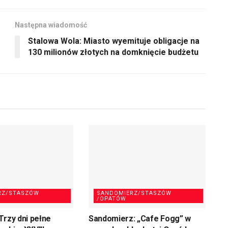
Następna wiadomość
Stalowa Wola: Miasto wyemituje obligacje na
130 milionów złotych na domknięcie budżetu
RZ/STASZÓW
SANDOMIERZ/STASZÓW
/OPATÓW
Trzy dni pełne
Sandomierz: „Cafe Fogg” w