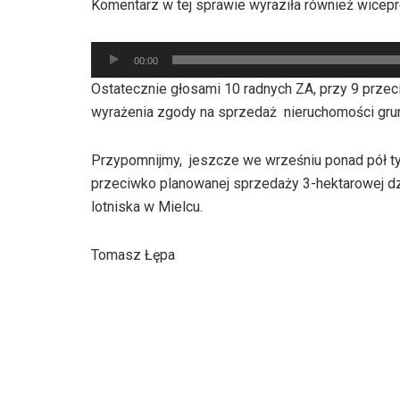
Komentarz w tej sprawie wyraziła również wicepr
dźwiękowych
Odtwarzacz
00:00
plików
Ostatecznie głosami 10 radnych ZA, przy 9 prze
dźwiękowych
wyrażenia zgody na sprzedaż nieruchomości grun
Przypomnijmy, jeszcze we wrześniu ponad pół t
przeciwko planowanej sprzedaży 3-hektarowej d
lotniska w Mielcu.
Tomasz Łępa