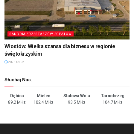
SANDOMIERZ/STASZÓW /OPATÓW
Włostów: Wielka szansa dla biznesu w regionie
świętokrzyskim
2026-08-07
Słuchaj Nas:
Dębica
Mielec
Stalowa Wola
Tarnobrzeg
89,2 MHz
102,4 MHz
93,5 MHz
104,7 MHz