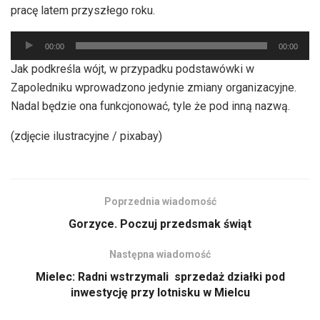
pracę latem przyszłego roku.
Odtwarzacz
00:00
00:00
plików
Jak podkreśla wójt, w przypadku podstawówki w
dźwiękowych
Zapoledniku wprowadzono jedynie zmiany organizacyjne.
Nadal będzie ona funkcjonować, tyle że pod inną nazwą.
(zdjęcie ilustracyjne / pixabay)
Poprzednia wiadomość
Gorzyce. Poczuj przedsmak świąt
Następna wiadomość
Mielec: Radni wstrzymali sprzedaż działki pod
inwestycję przy lotnisku w Mielcu