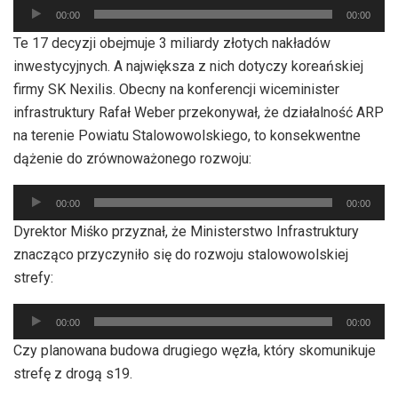
plików
00:00
00:00
dźwiękowych
Te 17 decyzji obejmuje 3 miliardy złotych nakładów
inwestycyjnych. A największa z nich dotyczy koreańskiej
firmy SK Nexilis. Obecny na konferencji wiceminister
infrastruktury Rafał Weber przekonywał, że działalność ARP
na terenie Powiatu Stalowowolskiego, to konsekwentne
dążenie do zrównoważonego rozwoju:
Odtwarzacz
00:00
00:00
plików
Dyrektor Miśko przyznał, że Ministerstwo Infrastruktury
dźwiękowych
znacząco przyczyniło się do rozwoju stalowowolskiej
strefy:
Odtwarzacz
00:00
00:00
plików
Czy planowana budowa drugiego węzła, który skomunikuje
dźwiękowych
strefę z drogą s19.