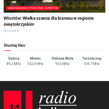
SANDOMIERZ/STASZÓW /OPATÓW
Włostów: Wielka szansa dla biznesu w regionie
świętokrzyskim
2026-08-07
Słuchaj Nas:
Dębica
Mielec
Stalowa Wola
Tarnobrzeg
89,2 MHz
102,4 MHz
93,5 MHz
104,7 MHz