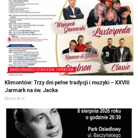
SANDOMIERZ/STASZÓW /OPATÓW
Klimontów: Trzy dni pełne tradycji i muzyki – XXVIII
Jarmark na św. Jacka
2026-08-07