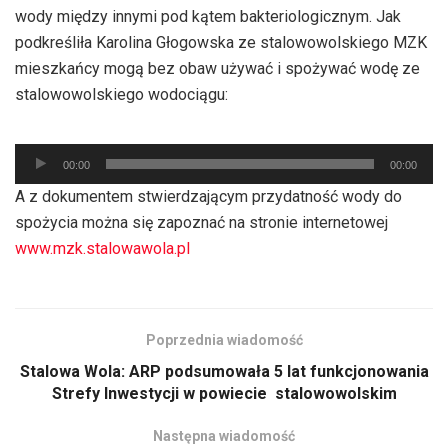
wody między innymi pod kątem bakteriologicznym. Jak
podkreśliła Karolina Głogowska ze stalowowolskiego MZK
mieszkańcy mogą bez obaw używać i spożywać wodę ze
stalowowolskiego wodociągu:
Odtwarzacz
00:00
00:00
plików
A z dokumentem stwierdzającym przydatność wody do
dźwiękowych
spożycia można się zapoznać na stronie internetowej
www.mzk.stalowawola.pl
Poprzednia wiadomość
Stalowa Wola: ARP podsumowała 5 lat funkcjonowania
Strefy Inwestycji w powiecie stalowowolskim
Następna wiadomość