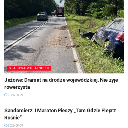
STALOWA WOLA/NISKO
Jeżowe: Dramat na drodze wojewódzkiej. Nie zyje
rowerzysta
2026-08-09
SANDOMIERZ/STASZÓW /OPATÓW
Sandomierz: I Maraton Pieszy „Tam Gdzie Pieprz
Rośnie”.
2026-08-09