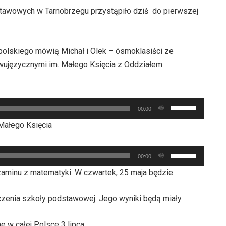
stawowych w Tarnobrzegu przystąpiło dziś do pierwszej
polskiego mówią Michał i Olek – ósmoklasiści ze
ujęzycznymi im. Małego Księcia z Oddziałem
Używaj
00:00
strzałek
Małego Księcia
do
góry
Używaj
oraz
00:00
strzałek
do
zaminu z matematyki. W czwartek, 25 maja będzie
do
dołu
góry
aby
zenia szkoły podstawowej. Jego wyniki będą miały
oraz
zwiększyć
do
lub
 w całej Polsce 3 lipca.