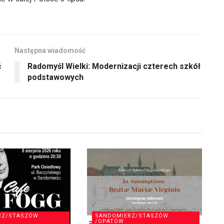
dołu
zmniejszyć
aby
głośność.
zwiększyć
lub
Następna wiadomość
zmniejszyć
ć
Radomyśl Wielki: Modernizacji czterech szkół
głośność.
podstawowych
RZ/STASZÓW
SANDOMIERZ/STASZÓW
/OPATÓW