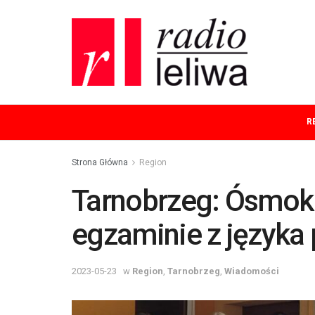
R
Strona Główna
Region
Tarnobrzeg: Ósmokl
egzaminie z języka
2023-05-23
w
Region
,
Tarnobrzeg
,
Wiadomości