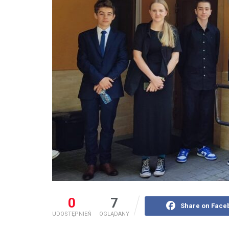
0
7
Share on Face
UDOSTĘPNIEŃ
OGLĄDANY