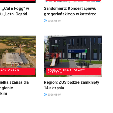
: „Cafe Fogg” w
Sandomierz: Koncert śpiewu
u „Letni Ogród
gregoriańskiego w katedrze
2026-08-07
RZ/STASZÓW
SANDOMIERZ/STASZÓW
/OPATÓW
elka szansa dla
Region: ZUS będzie zamknięty
egionie
14 sierpnia
skim
2026-08-07