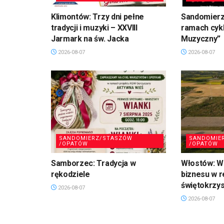
Klimontów: Trzy dni pełne
Sandomierz
tradycji i muzyki – XXVIII
ramach cykl
Jarmark na św. Jacka
Muzyczny”
2026-08-07
2026-08-07
SANDOMIERZ/STASZÓW
SANDOMIE
/OPATÓW
/OPATÓW
Samborzec: Tradycja w
Włostów: Wi
rękodziele
biznesu w r
świętokrzy
2026-08-07
2026-08-07