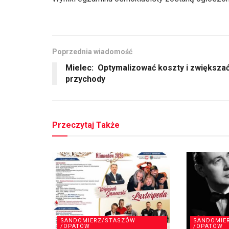
Poprzednia wiadomość
Mielec: Optymalizować koszty i zwiększa
przychody
Przeczytaj Także
SANDOMIERZ/STASZÓW
SANDOMIE
/OPATÓW
/OPATÓW