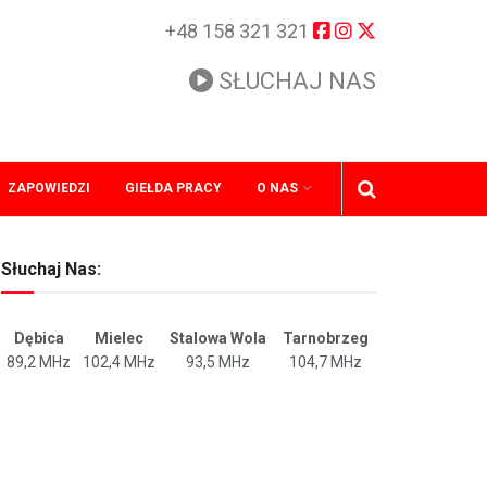
+48 158 321 321
SŁUCHAJ NAS
ZAPOWIEDZI
GIEŁDA PRACY
O NAS
Słuchaj Nas:
Dębica
Mielec
Stalowa Wola
Tarnobrzeg
89,2 MHz
102,4 MHz
93,5 MHz
104,7 MHz