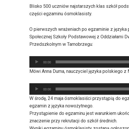
Blisko 500 uczniów najstarszych klas szkół pod
części egzaminu ósmoklasisty.
O pierwszych wrażeniach po egzaminie z języka 
Społecznej Szkoły Podstawowej z Oddziałami Dw
Przedszkolnym w Tarnobrzegu:
Odtwarzacz
00:00
plików
Mówi Anna Duma, nauczyciel języka polskiego z 
dźwiękowych
Odtwarzacz
00:00
plików
W środę, 24 maja ósmoklasiści przystąpią do eg
dźwiękowych
egzamin z języka nowożytnego.
Przystąpienie do egzaminu jest warunkiem ukońc
znaczenie przy rekrutacji do szkół średnich.
Wyniki egzaminu ósmoklasisty zostaną ogłoszone