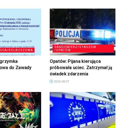
SANDOMIERZ/STASZÓW
BICA/KOLBUSZOWA
/OPATÓW
lgrzymka
Opatów: Pijana kierująca
owa do Zawady
próbowała uciec. Zatrzymał ją
świadek zdarzenia
2026-08-07