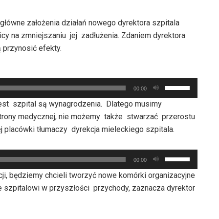
główne założenia działań nowego dyrektora szpitala
icy na zmniejszaniu jej zadłużenia. Zdaniem dyrektora
 przynosić efekty.
Używaj
00:00
strzałek
est szpital są wynagrodzenia. Dlatego musimy
do
 strony medycznej, nie możemy także stwarzać przerostu
góry
 placówki tłumaczy dyrekcja mieleckiego szpitala.
oraz
do
Używaj
dołu
00:00
strzałek
aby
acji, będziemy chcieli tworzyć nowe komórki organizacyjne
do
zwiększyć
e szpitalowi w przyszłości przychody, zaznacza dyrektor
góry
lub
oraz
zmniejszyć
do