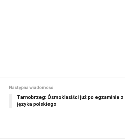
głośność.
dołu
aby
zwiększyć
lub
zmniejszyć
głośność.
Następna wiadomość
Tarnobrzeg: Ósmoklasiści już po egzaminie z
języka polskiego