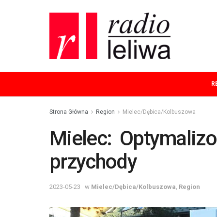
R
Strona Główna
Region
Mielec/Dębica/Kolbuszowa
Mielec: Optymalizo
przychody
2023-05-23
w
Mielec/Dębica/Kolbuszowa
,
Region