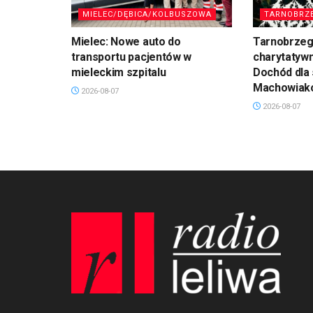
MIELEC/DĘBICA/KOLBUSZOWA
TARNOBRZ
Mielec: Nowe auto do
Tarnobrzeg
transportu pacjentów w
charytatyw
mieleckim szpitalu
Dochód dla 
Machowiak
2026-08-07
2026-08-07