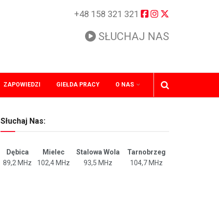
+48 158 321 321
SŁUCHAJ NAS
ZAPOWIEDZI
GIEŁDA PRACY
O NAS
Słuchaj Nas:
Dębica
Mielec
Stalowa Wola
Tarnobrzeg
89,2 MHz
102,4 MHz
93,5 MHz
104,7 MHz