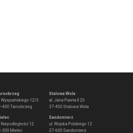
arnobrzeg
Stalowa Wola
. Wyspiańskiego 12/5
al. Jana Pawła II 25
9-400 Tarnobrzeg
37-450 Stalowa Wola
ielec
Sandomierz
. Niepodległości 12
ul. Wojska Polskiego 12
-300 Mielec
27-600 Sandomierz