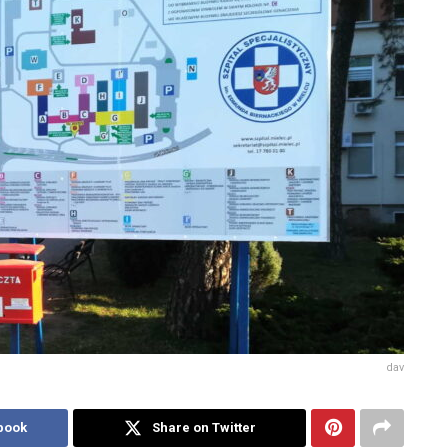
dav
book
Share on Twitter