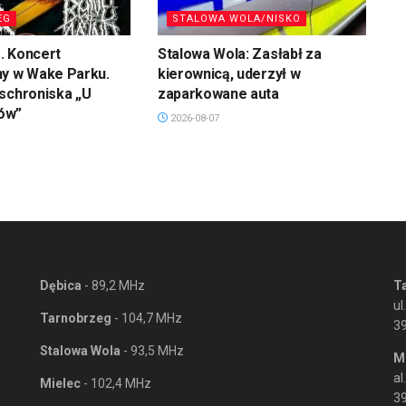
EG
STALOWA WOLA/NISKO
. Koncert
Stalowa Wola: Zasłabł za
ny w Wake Parku.
kierownicą, uderzył w
schroniska „U
zaparkowane auta
ów”
2026-08-07
Dębica
- 89,2 MHz
T
ul
Tarnobrzeg
- 104,7 MHz
3
Stalowa Wola
- 93,5 MHz
M
al
Mielec
- 102,4 MHz
39