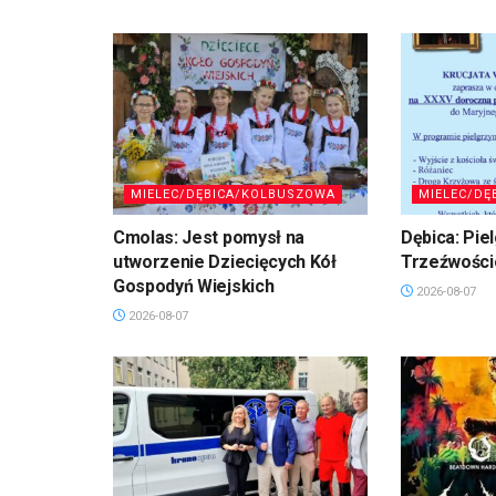
MIELEC/DĘBICA/KOLBUSZOWA
MIELEC/DĘ
Cmolas: Jest pomysł na
Dębica: Pie
utworzenie Dziecięcych Kół
Trzeźwości
Gospodyń Wiejskich
2026-08-07
2026-08-07