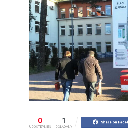
0
1
Share on Face
UDOSTĘPNIEŃ
OGLĄDANY