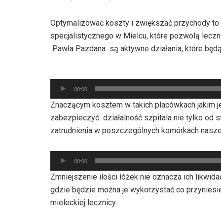
Optymalizować koszty i zwiększać przychody to 
specjalistycznego w Mielcu, które pozwolą leczn
Pawła Pazdana są aktywne działania, które będą
Odtwarzacz
00:00
plików
Znaczącym kosztem w takich placówkach jakim j
dźwiękowych
zabezpieczyć działalność szpitala nie tylko od
zatrudnienia w poszczególnych komórkach naszej
Odtwarzacz
00:00
plików
Zmniejszenie ilości łóżek nie oznacza ich likwid
dźwiękowych
gdzie będzie można je wykorzystać co przyniesi
mieleckiej lecznicy.