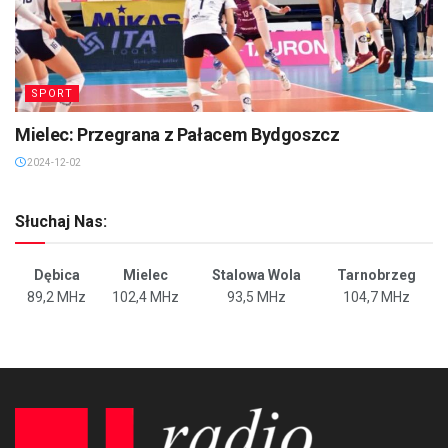
SPORT
Mielec: Przegrana z Pałacem Bydgoszcz
2024-12-02
Słuchaj Nas:
Dębica
Mielec
Stalowa Wola
Tarnobrzeg
89,2 MHz
102,4 MHz
93,5 MHz
104,7 MHz