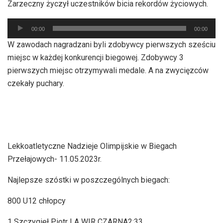
Zarzeczny życzył uczestników bicia rekordów życiowych.
Odtwarzacz
00:00
00:00
plików
W zawodach nagradzani byli zdobywcy pierwszych sześciu
dźwiękowych
miejsc w każdej konkurencji biegowej. Zdobywcy 3
pierwszych miejsc otrzymywali medale. A na zwycięzców
czekały puchary.
Lekkoatletyczne Nadzieje Olimpijskie w Biegach
Przełajowych- 11.05.2023r.
Najlepsze szóstki w poszczególnych biegach:
800 U12 chłopcy
1 Szczygieł Piotr LA WIR CZARNA2:33