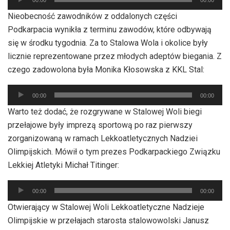
plików
00:00
00:00
dźwiękowych
Nieobecność zawodników z oddalonych części
Podkarpacia wynikła z terminu zawodów, które odbywają
się w środku tygodnia. Za to Stalowa Wola i okolice były
licznie reprezentowane przez młodych adeptów biegania. Z
czego zadowolona była Monika Kłosowska z KKL Stal:
Odtwarzacz
00:00
00:00
plików
Warto też dodać, że rozgrywane w Stalowej Woli biegi
dźwiękowych
przełajowe były imprezą sportową po raz pierwszy
zorganizowaną w ramach Lekkoatletycznych Nadziei
Olimpijskich. Mówił o tym prezes Podkarpackiego Związku
Lekkiej Atletyki Michał Titinger:
Odtwarzacz
00:00
00:00
plików
Otwierający w Stalowej Woli Lekkoatletyczne Nadzieje
dźwiękowych
Olimpijskie w przełajach starosta stalowowolski Janusz