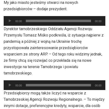
My jako miasto jesteśmy otwarci na nowych
przedsiębiorców – dodaje prezydent.
Odtwarzacz
00:00
00:00
plików
Dyrektor tarnobrzeskiego Oddziału Agencji Rozwoju
dźwiękowych
Przemysłu Tomasz Miśko podkreśla, iż sytuacja najpierw z
pandemią a później z wojną na Ukrainie trochę
przystopowała zainteresowanie przedsiębiorców
wsparciem ze strony ARP. – Od tego roku widzimy jednak,
że firmy chcą się rozwijać co przekłada się na nowe
inwestycje na terenie Tarnobrzega i powiatu
tarnobrzeskiego.
Odtwarzacz
00:00
00:00
plików
Przedsiębiorcy mogą także liczyć na wsparcie z
dźwiękowych
Tarnobrzeskiej Agencji Rozwoju Regionalnego. – To między
innymi dotacje, preferencyjne kredyty, wsparcie, dla osób