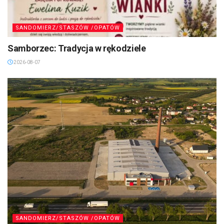
SANDOMIERZ/STASZÓW /OPATÓW
Samborzec: Tradycja w rękodziele
2026-08-07
SANDOMIERZ/STASZÓW /OPATÓW