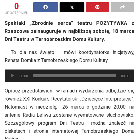
0
UDOSTĘPNIEŃ
Spektakl „Zbrodnie serca” teatru POZYTYWKA z
Rzeszowa zainauguruje w najbliższą sobotę, 18 marca
Dni Teatru w Tarnobrzeskim Domu Kultury.
– To dla nas święto – mówi koordynatorka inicjatywy,
Renata Domka z Tarnobrzeskiego Domu Kultury.
Odtwarzacz
00:00
00:00
plików
dźwiękowych
Oprócz przedstawień w ramach wydarzenia odbędzie się
również XXI Konkurs Recytatorski „Dziecięce Interpretacje”.
Natomiast w niedzielę, 26 marca o godzinie 20.00, na
antenie Radia Leliwa zostanie wyemitowane słuchowisko.
Szczegółowy program Dni Teatru można znaleźć na
plakatach i stronie internetowej Tarnobrzeskiego Domu