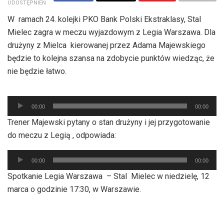
UDOSTĘPNIEŃ
W ramach 24. kolejki PKO Bank Polski Ekstraklasy, Stal
Mielec zagra w meczu wyjazdowym z Legia Warszawa. Dla
drużyny z Mielca kierowanej przez Adama Majewskiego
będzie to kolejna szansa na zdobycie punktów wiedząc, że
nie będzie łatwo.
Odtwarzacz
00:00
00:00
plików
Trener Majewski pytany o stan drużyny i jej przygotowanie
dźwiękowych
do meczu z Legią , odpowiada:
Odtwarzacz
00:00
00:00
plików
Spotkanie Legia Warszawa – Stal Mielec w niedzielę, 12
dźwiękowych
marca o godzinie 17:30, w Warszawie.