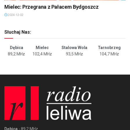
Mielec: Przegrana z Pałacem Bydgoszcz
2024-12-02
Słuchaj Nas:
Dębica
Mielec
Stalowa Wola
Tarnobrzeg
89,2 MHz
102,4 MHz
93,5 MHz
104,7 MHz
Dębica
- 89,2 MHz