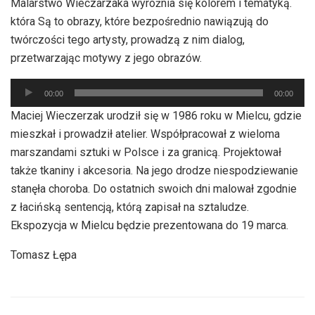
Malarstwo Wieczarzaka wyróżnia się kolorem i tematyką.
dźwiękowych
która Są to obrazy, które bezpośrednio nawiązują do
twórczości tego artysty, prowadzą z nim dialog,
przetwarzając motywy z jego obrazów.
Odtwarzacz
00:00
00:00
plików
Maciej Wieczerzak urodził się w 1986 roku w Mielcu, gdzie
dźwiękowych
mieszkał i prowadził atelier. Współpracował z wieloma
marszandami sztuki w Polsce i za granicą. Projektował
także tkaniny i akcesoria. Na jego drodze niespodziewanie
stanęła choroba. Do ostatnich swoich dni malował zgodnie
z łacińską sentencją, którą zapisał na sztaludze.
Ekspozycja w Mielcu będzie prezentowana do 19 marca.
Tomasz Łępa