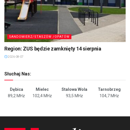
SANDOMIERZ/STASZÓW /OPATÓW
Region: ZUS będzie zamknięty 14 sierpnia
2026-08-07
Słuchaj Nas:
Dębica
Mielec
Stalowa Wola
Tarnobrzeg
89,2 MHz
102,4 MHz
93,5 MHz
104,7 MHz