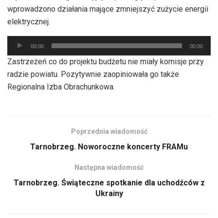
dźwiękowych
wprowadzono działania mające zmniejszyć zużycie energii
elektrycznej.
Odtwarzacz
00:00
00:00
plików
Zastrzeżeń co do projektu budżetu nie miały komisje przy
dźwiękowych
radzie powiatu. Pozytywnie zaopiniowała go także
Regionalna Izba Obrachunkowa.
Poprzednia wiadomość
Tarnobrzeg. Noworoczne koncerty FRAMu
Następna wiadomość
Tarnobrzeg. Świąteczne spotkanie dla uchodźców z
Ukrainy