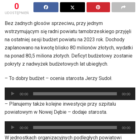
0
UDOSTĘPNIEŃ
Bez żadnych głosów sprzeciwu, przy jednym
wstrzymującym się radni powiatu tarnobrzeskiego przyjęli
na ostatniej sesji budżet powiatu na 2023 rok. Dochody
zaplanowano na kwotę blisko 80 milionów złotych, wydatki
na ponad 80,5 miliona złotych. Deficyt budżetowy zostanie
pokryty z nadwyżek budżetowych lat ubiegłych.
– To dobry budżet – ocenia starosta Jerzy Sudoł.
Odtwarzacz
00:00
00:00
plików
– Planujemy także kolejne inwestycje przy szpitalu
dźwiękowych
powiatowym w Nowej Dębie – dodaje starosta.
Odtwarzacz
00:00
00:00
plików
W jednostkach organizacyjnych podległych powiatowi