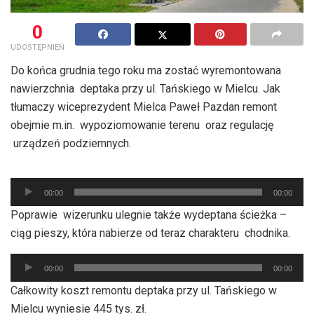
0
UDOSTĘPNIEŃ
Do końca grudnia tego roku ma zostać wyremontowana
nawierzchnia deptaka przy ul. Tańskiego w Mielcu. Jak
tłumaczy wiceprezydent Mielca Paweł Pazdan remont
obejmie m.in. wypoziomowanie terenu oraz regulację
urządzeń podziemnych.
Odtwarzacz
00:00
00:00
plików
Poprawie wizerunku ulegnie także wydeptana ścieżka –
dźwiękowych
ciąg pieszy, która nabierze od teraz charakteru chodnika.
Odtwarzacz
00:00
00:00
plików
Całkowity koszt remontu deptaka przy ul. Tańskiego w
dźwiękowych
Mielcu wyniesie 445 tys. zł.