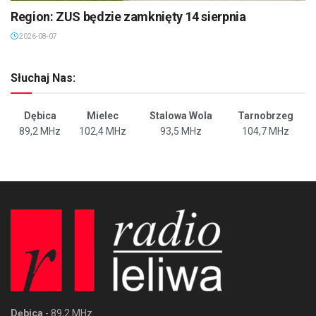
Region: ZUS będzie zamknięty 14 sierpnia
2026-08-07
Słuchaj Nas:
Dębica
Mielec
Stalowa Wola
Tarnobrzeg
89,2 MHz
102,4 MHz
93,5 MHz
104,7 MHz
Dębica
- 89,2 MHz