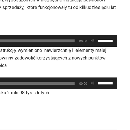
przedaży, które funkcjonowały tu od kilkudziesięciu lat.
Używaj
00:00
strzałek
strukcję, wymieniono nawierzchnię i elementy małej
do
owinny zadowolić korzystających z nowych punktów
góry
lca.
oraz
do
Używaj
dołu
00:00
strzałek
aby
ka 2 mln 98 tys. złotych.
do
zwiększyć
góry
lub
oraz
zmniejszyć
do
głośność.
dołu