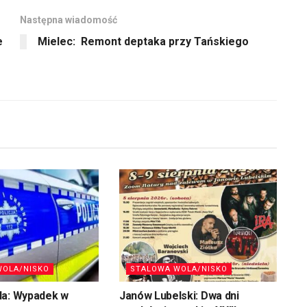
aby
Następna wiadomość
zwiększyć
e
Mielec: Remont deptaka przy Tańskiego
lub
zmniejszyć
głośność.
WOLA/NISKO
STALOWA WOLA/NISKO
la: Wypadek w
Janów Lubelski: Dwa dni