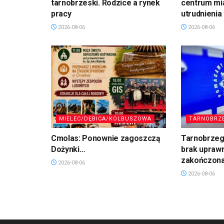
tarnobrzeski. Rodzice a rynek
centrum mi
pracy
utrudnienia
2026-08-06
2026-08-06
MIELEC/DĘBICA/KOLBUSZOWA
TARNOBRZ
Cmolas: Ponownie zagoszczą
Tarnobrzeg:
Dożynki…
brak uprawn
zakończona 
2026-08-06
2026-08-06