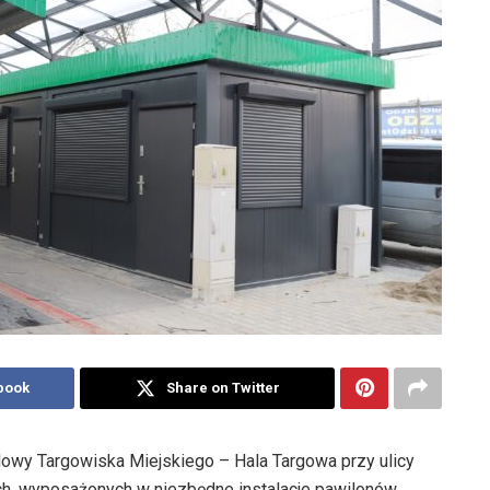
book
Share on Twitter
dowy Targowiska Miejskiego – Hala Targowa przy ulicy
ych, wyposażonych w niezbędne instalacje pawilonów