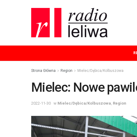
R
Strona Główna
Region
Mielec/Dębica/Kolbuszowa
Mielec: Nowe pawi
2022-11-30
w
Mielec/Dębica/Kolbuszowa
,
Region