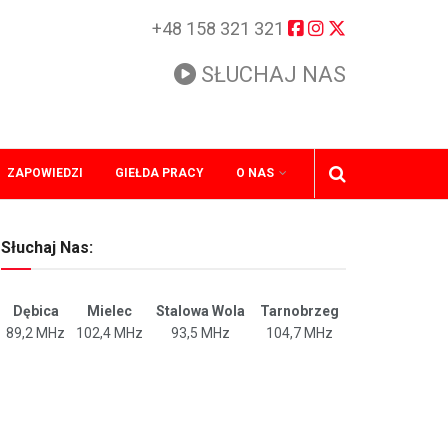
+48 158 321 321
SŁUCHAJ NAS
ZAPOWIEDZI
GIEŁDA PRACY
O NAS
Słuchaj Nas:
Dębica
Mielec
Stalowa Wola
Tarnobrzeg
89,2 MHz
102,4 MHz
93,5 MHz
104,7 MHz