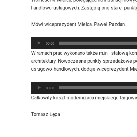
handlowo-usługowych. Zastąpią one stare punkty s
Mówi wiceprezydent Mielca, Paweł Pazdan.
Odtwarzacz
00:00
plików
W ramach prac wykonano także m.in. stalową kon
dźwiękowych
architektury. Nowoczesne punkty sprzedażowe p
usługowo-handlowych, dodaje wiceprezydent Mie
Odtwarzacz
00:00
plików
Całkowity koszt modernizacji miejskiego targowis
dźwiękowych
Tomasz Łępa