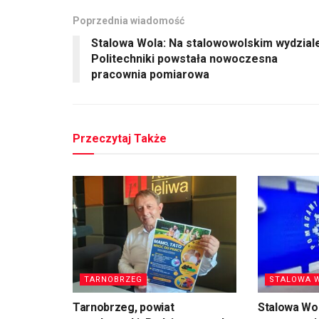
Poprzednia wiadomość
Stalowa Wola: Na stalowowolskim wydzial
Politechniki powstała nowoczesna
pracownia pomiarowa
Przeczytaj Także
TARNOBRZEG
STALOWA 
Tarnobrzeg, powiat
Stalowa Wo