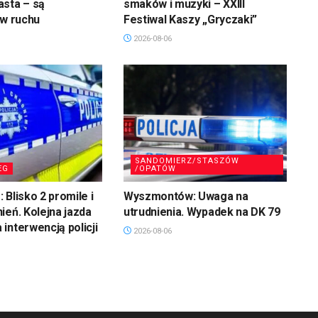
asta – są
smaków i muzyki – XXIII
 w ruchu
Festiwal Kaszy „Gryczaki”
2026-08-06
SANDOMIERZ/STASZÓW
EG
/OPATÓW
 Blisko 2 promile i
Wyszmontów: Uwaga na
ień. Kolejna jazda
utrudnienia. Wypadek na DK 79
interwencją policji
2026-08-06