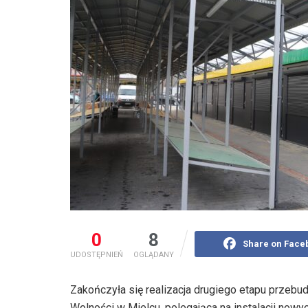
0
8
Share on Face
UDOSTĘPNIEŃ
OGLĄDANY
Zakończyła się realizacja drugiego etapu przebu
Wolności w Mielcu, polegająca na instalacji now