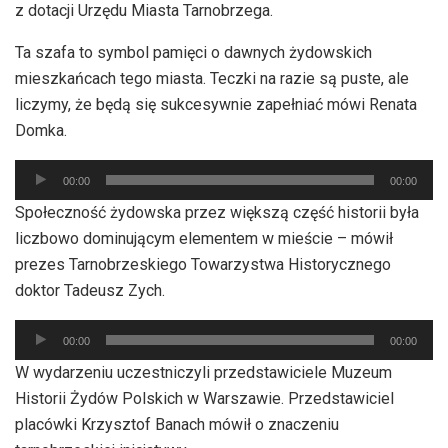
z dotacji Urzędu Miasta Tarnobrzega.
Ta szafa to symbol pamięci o dawnych żydowskich
mieszkańcach tego miasta. Teczki na razie są puste, ale
liczymy, że będą się sukcesywnie zapełniać mówi Renata
Domka.
Odtwarzacz
00:00
00:00
plików
Społeczność żydowska przez większą część historii była
dźwiękowych
liczbowo dominującym elementem w mieście – mówił
prezes Tarnobrzeskiego Towarzystwa Historycznego
doktor Tadeusz Zych.
Odtwarzacz
00:00
00:00
plików
W wydarzeniu uczestniczyli przedstawiciele Muzeum
dźwiękowych
Historii Żydów Polskich w Warszawie. Przedstawiciel
placówki Krzysztof Banach mówił o znaczeniu