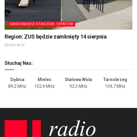
SANDOMIERZ/STASZÓW /OPATÓW
Region: ZUS będzie zamknięty 14 sierpnia
2026-08-07
Słuchaj Nas:
Dębica
Mielec
Stalowa Wola
Tarnobrzeg
89,2 MHz
102,4 MHz
93,5 MHz
104,7 MHz