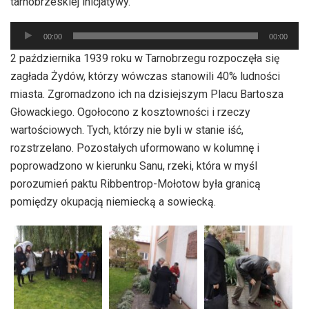
tarnobrzeskiej inicjatywy.
Odtwarzacz
00:00
00:00
plików
2 października 1939 roku w Tarnobrzegu rozpoczęła się
dźwiękowych
zagłada Żydów, którzy wówczas stanowili 40% ludności
miasta. Zgromadzono ich na dzisiejszym Placu Bartosza
Głowackiego. Ogołocono z kosztowności i rzeczy
wartościowych. Tych, którzy nie byli w stanie iść,
rozstrzelano. Pozostałych uformowano w kolumnę i
poprowadzono w kierunku Sanu, rzeki, która w myśl
porozumień paktu Ribbentrop-Mołotow była granicą
pomiędzy okupacją niemiecką a sowiecką.