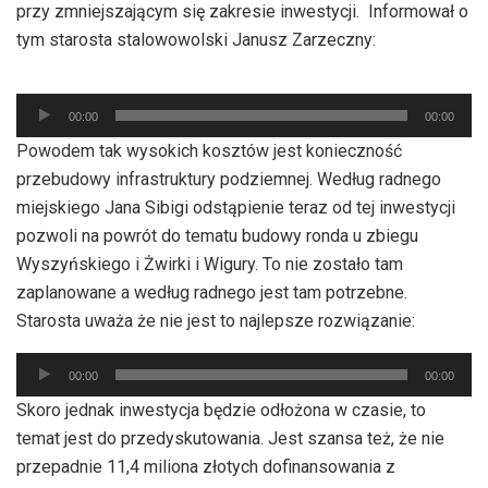
przy zmniejszającym się zakresie inwestycji. Informował o
tym starosta stalowowolski Janusz Zarzeczny:
Odtwarzacz
00:00
00:00
plików
Powodem tak wysokich kosztów jest konieczność
dźwiękowych
przebudowy infrastruktury podziemnej. Według radnego
miejskiego Jana Sibigi odstąpienie teraz od tej inwestycji
pozwoli na powrót do tematu budowy ronda u zbiegu
Wyszyńskiego i Żwirki i Wigury. To nie zostało tam
zaplanowane a według radnego jest tam potrzebne.
Starosta uważa że nie jest to najlepsze rozwiązanie:
Odtwarzacz
00:00
00:00
plików
Skoro jednak inwestycja będzie odłożona w czasie, to
dźwiękowych
temat jest do przedyskutowania. Jest szansa też, że nie
przepadnie 11,4 miliona złotych dofinansowania z