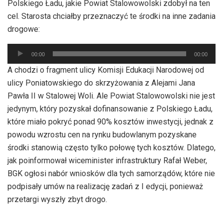
Polskiego Ładu, jakie Powiat Stalowowolski zdobył na ten
cel. Starosta chciałby przeznaczyć te środki na inne zadania
drogowe:
Odtwarzacz
00:00
00:00
plików
A chodzi o fragment ulicy Komisji Edukacji Narodowej od
dźwiękowych
ulicy Poniatowskiego do skrzyżowania z Alejami Jana
Pawła II w Stalowej Woli. Ale Powiat Stalowowolski nie jest
jedynym, który pozyskał dofinansowanie z Polskiego Ładu,
które miało pokryć ponad 90% kosztów inwestycji, jednak z
powodu wzrostu cen na rynku budowlanym pozyskane
środki stanowią często tylko połowę tych kosztów. Dlatego,
jak poinformował wiceminister infrastruktury Rafał Weber,
BGK ogłosi nabór wniosków dla tych samorządów, które nie
podpisały umów na realizację zadań z I edycji, ponieważ
przetargi wyszły zbyt drogo.