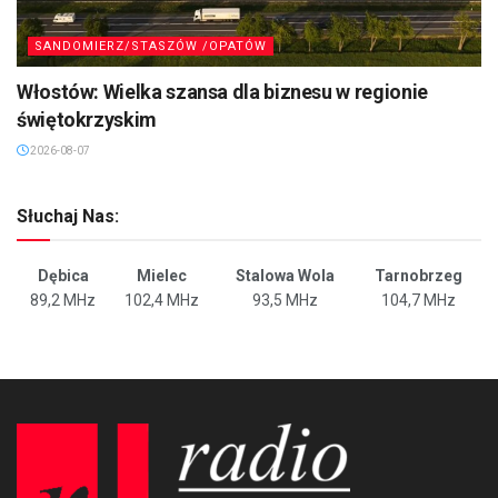
SANDOMIERZ/STASZÓW /OPATÓW
Włostów: Wielka szansa dla biznesu w regionie
świętokrzyskim
2026-08-07
Słuchaj Nas:
Dębica
Mielec
Stalowa Wola
Tarnobrzeg
89,2 MHz
102,4 MHz
93,5 MHz
104,7 MHz