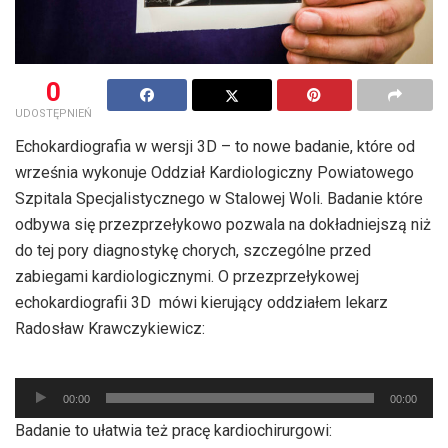
0
UDOSTĘPNIEŃ
Echokardiografia w wersji 3D – to nowe badanie, które od
września wykonuje Oddział Kardiologiczny Powiatowego
Szpitala Specjalistycznego w Stalowej Woli. Badanie które
odbywa się przezprzełykowo pozwala na dokładniejszą niż
do tej pory diagnostykę chorych, szczególne przed
zabiegami kardiologicznymi. O przezprzełykowej
echokardiografii 3D mówi kierujący oddziałem lekarz
Radosław Krawczykiewicz:
Odtwarzacz
00:00
00:00
plików
Badanie to ułatwia też pracę kardiochirurgowi:
dźwiękowych