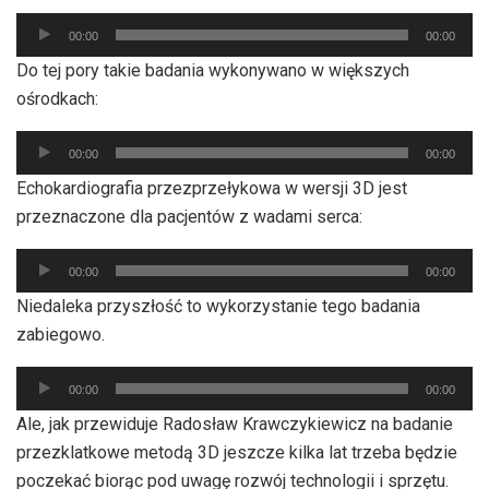
Odtwarzacz
00:00
00:00
plików
Do tej pory takie badania wykonywano w większych
dźwiękowych
ośrodkach:
Odtwarzacz
00:00
00:00
plików
Echokardiografia przezprzełykowa w wersji 3D jest
dźwiękowych
przeznaczone dla pacjentów z wadami serca:
Odtwarzacz
00:00
00:00
plików
Niedaleka przyszłość to wykorzystanie tego badania
dźwiękowych
zabiegowo.
Odtwarzacz
00:00
00:00
plików
Ale, jak przewiduje Radosław Krawczykiewicz na badanie
dźwiękowych
przezklatkowe metodą 3D jeszcze kilka lat trzeba będzie
poczekać biorąc pod uwagę rozwój technologii i sprzętu.