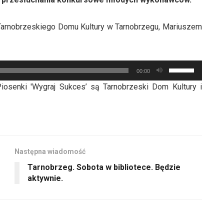
Tarnobrzeskiego Domu Kultury w Tarnobrzegu, Mariuszem
Używaj
00:00
strzałek
iosenki 'Wygraj Sukces’ są Tarnobrzeski Dom Kultury i
do
góry
oraz
do
dołu
Następna wiadomość
aby
Tarnobrzeg. Sobota w bibliotece. Będzie
zwiększyć
aktywnie.
lub
zmniejszyć
głośność.