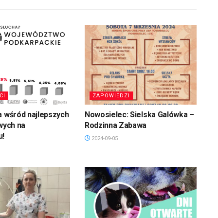
CI
ZAPOWIEDZI
a wśród najlepszych
Nowosielec: Sielska Galówka –
owych na
Rodzinna Zabawa
u!
2024-09-05