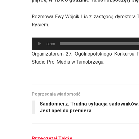
Rozmowa Ewy Wójcik Lis z zastępcą dyrektora 
Rysiem.
Odtwarzacz
00:00
plików
Organizatorem 27. Ogólnopolskiego Konkursu P
dźwiękowych
Studio Pro-Media w Tarnobrzegu.
Poprzednia wiadomość
Sandomierz: Trudna sytuacja sadowników.
Jest apel do premiera.
Przeczytaj Także