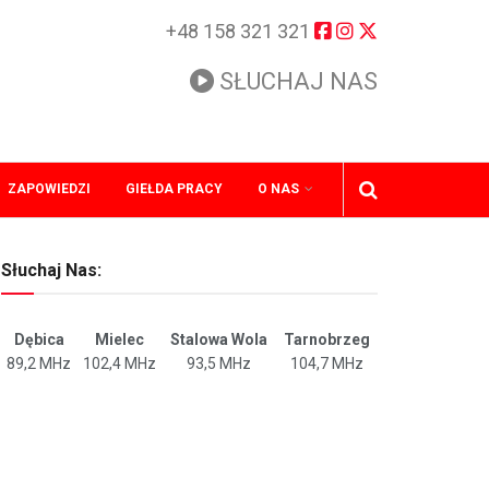
+48 158 321 321
SŁUCHAJ NAS
ZAPOWIEDZI
GIEŁDA PRACY
O NAS
Słuchaj Nas:
Dębica
Mielec
Stalowa Wola
Tarnobrzeg
89,2 MHz
102,4 MHz
93,5 MHz
104,7 MHz