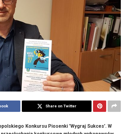
book
Share on Twitter
lnopolskiego Konkursu Piosenki 'Wygraj Sukces’. W
się przesłuchania konkursowe młodych wykonawców.