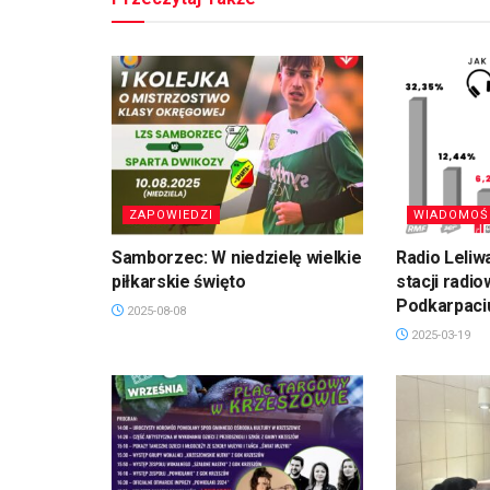
ZAPOWIEDZI
WIADOMOŚ
Samborzec: W niedzielę wielkie
Radio Leliw
piłkarskie święto
stacji radi
Podkarpaci
2025-08-08
2025-03-19