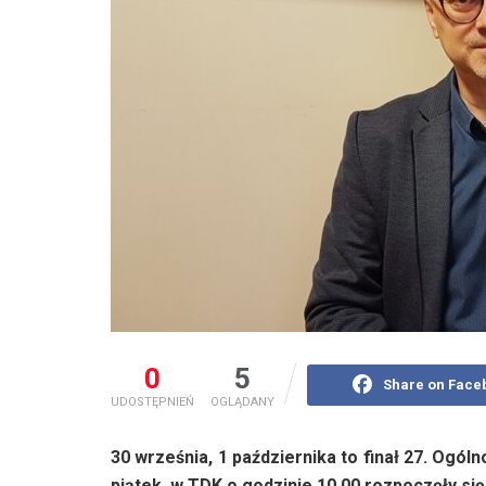
0
5
Share on Face
UDOSTĘPNIEŃ
OGLĄDANY
30 września, 1 października to finał 27. Ogó
piątek, w TDK o godzinie 10.00 rozpoczęły 