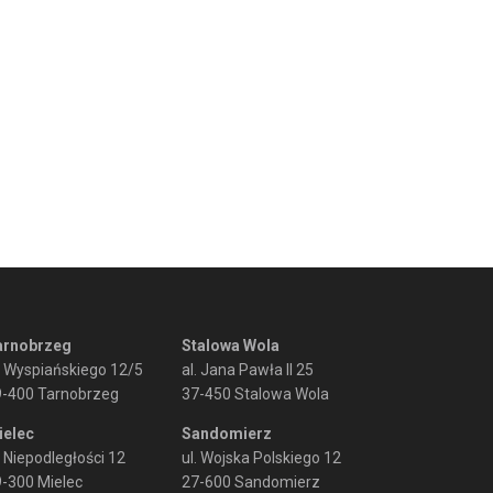
arnobrzeg
Stalowa Wola
. Wyspiańskiego 12/5
al. Jana Pawła II 25
9-400 Tarnobrzeg
37-450 Stalowa Wola
ielec
Sandomierz
. Niepodległości 12
ul. Wojska Polskiego 12
-300 Mielec
27-600 Sandomierz