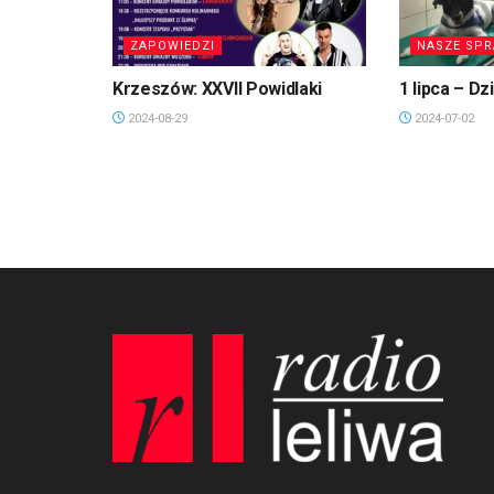
ZAPOWIEDZI
NASZE SP
Krzeszów: XXVII Powidlaki
1 lipca – Dz
2024-08-29
2024-07-02