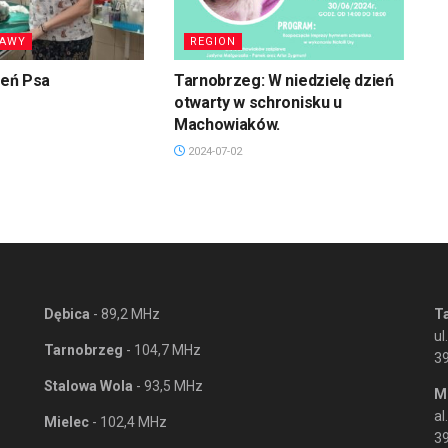
RAWY
REGION
ień Psa
Tarnobrzeg: W niedzielę dzień
otwarty w schronisku u
Machowiaków.
2024-07-02
Dębica
- 89,2 MHz
T
ul
Tarnobrzeg
- 104,7 MHz
3
Stalowa Wola
- 93,5 MHz
M
al
Mielec
- 102,4 MHz
39