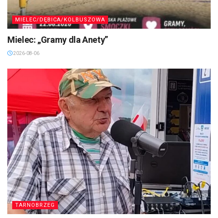
MIELEC/DĘBICA/KOLBUSZOWA
Mielec: „Gramy dla Anety”
2026-08-06
TARNOBRZEG