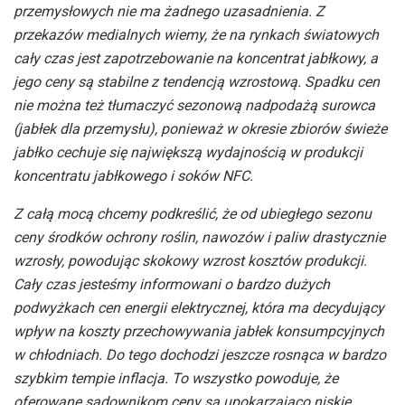
przemysłowych nie ma żadnego uzasadnienia. Z
przekazów medialnych wiemy, że na rynkach światowych
cały czas jest zapotrzebowanie na koncentrat jabłkowy, a
jego ceny są stabilne z tendencją wzrostową. Spadku cen
nie można też tłumaczyć sezonową nadpodażą surowca
(jabłek dla przemysłu), ponieważ w okresie zbiorów świeże
jabłko cechuje się największą wydajnością w produkcji
koncentratu jabłkowego i soków NFC.
Z całą mocą chcemy podkreślić, że od ubiegłego sezonu
ceny środków ochrony roślin, nawozów i paliw drastycznie
wzrosły, powodując skokowy wzrost kosztów produkcji.
Cały czas jesteśmy informowani o bardzo dużych
podwyżkach cen energii elektrycznej, która ma decydujący
wpływ na koszty przechowywania jabłek konsumpcyjnych
w chłodniach. Do tego dochodzi jeszcze rosnąca w bardzo
szybkim tempie inflacja. To wszystko powoduje, że
oferowane sadownikom ceny są upokarzająco niskie.