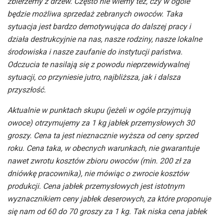
zbierzemy z drzew. Często nie wiemy też, czy w ogóle
będzie możliwa sprzedaż zebranych owoców. Taka
sytuacja jest bardzo demotywująca do dalszej pracy i
działa destrukcyjnie na nas, nasze rodziny, nasze lokalne
środowiska i nasze zaufanie do instytucji państwa.
Odczucia te nasilają się z powodu nieprzewidywalnej
sytuacji, co przyniesie jutro, najbliższa, jak i dalsza
przyszłość.
Aktualnie w punktach skupu (jeżeli w ogóle przyjmują
owoce) otrzymujemy za 1 kg jabłek przemysłowych 30
groszy. Cena ta jest nieznacznie wyższa od ceny sprzed
roku. Cena taka, w obecnych warunkach, nie gwarantuje
nawet zwrotu kosztów zbioru owoców (min. 200 zł za
dniówkę pracownika), nie mówiąc o zwrocie kosztów
produkcji. Cena jabłek przemysłowych jest istotnym
wyznacznikiem ceny jabłek deserowych, za które proponuje
się nam od 60 do 70 groszy za 1 kg. Tak niska cena jabłek