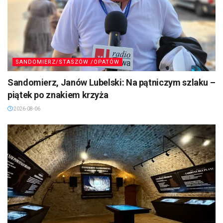
SANDOMIERZ/STASZÓW /OPATÓW
Sandomierz, Janów Lubelski: Na pątniczym szlaku –
piątek po znakiem krzyża
2026-08-06