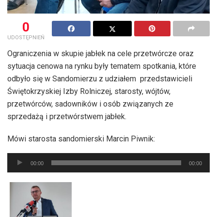
0
UDOSTĘPNIEŃ
Ograniczenia w skupie jabłek na cele przetwórcze oraz
sytuacja cenowa na rynku były tematem spotkania, które
odbyło się w Sandomierzu z udziałem przedstawicieli
Świętokrzyskiej Izby Rolniczej, starosty, wójtów,
przetwórców, sadowników i osób związanych ze
sprzedażą i przetwórstwem jabłek.
Mówi starosta sandomierski Marcin Piwnik:
Odtwarzacz
00:00
00:00
plików
dźwiękowych