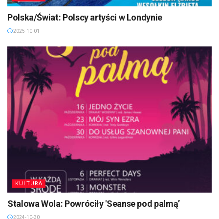
Polska/Świat: Polscy artyści w Londynie
2025-10-01
KULTURA
Stalowa Wola: Powróciły 'Seanse pod palmą’
2024-10-30