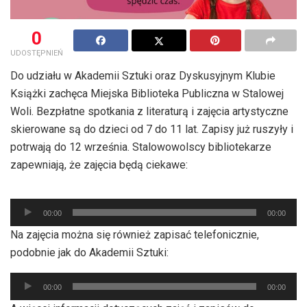
0
UDOSTĘPNIEŃ
Do udziału w Akademii Sztuki oraz Dyskusyjnym Klubie
Książki zachęca Miejska Biblioteka Publiczna w Stalowej
Woli. Bezpłatne spotkania z literaturą i zajęcia artystyczne
skierowane są do dzieci od 7 do 11 lat. Zapisy już ruszyły i
potrwają do 12 września. Stalowowolscy bibliotekarze
zapewniają, że zajęcia będą ciekawe:
Odtwarzacz
plików
00:00
00:00
dźwiękowych
Na zajęcia można się również zapisać telefonicznie,
podobnie jak do Akademii Sztuki:
Odtwarzacz
00:00
00:00
plików