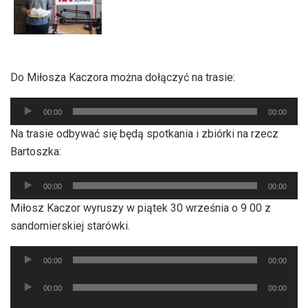
Do Miłosza Kaczora można dołączyć na trasie:
Odtwarzacz
00:00
00:00
plików
Na trasie odbywać się będą spotkania i zbiórki na rzecz
dźwiękowych
Bartoszka:
Odtwarzacz
00:00
00:00
plików
Miłosz Kaczor wyruszy w piątek 30 września o 9 00 z
dźwiękowych
sandomierskiej starówki.
Odtwarzacz
00:00
00:00
plików
Odtwarzacz
dźwiękowych
00:00
00:00
plików