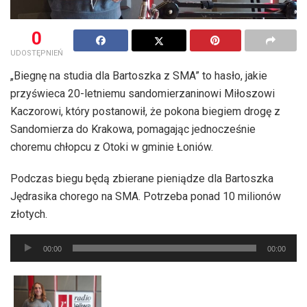
0
UDOSTĘPNIEŃ
„Biegnę na studia dla Bartoszka z SMA” to hasło, jakie
przyświeca 20-letniemu sandomierzaninowi Miłoszowi
Kaczorowi, który postanowił, że pokona biegiem drogę z
Sandomierza do Krakowa, pomagając jednocześnie
choremu chłopcu z Otoki w gminie Łoniów.
Podczas biegu będą zbierane pieniądze dla Bartoszka
Jędrasika chorego na SMA. Potrzeba ponad 10 milionów
złotych.
Odtwarzacz
00:00
00:00
plików
dźwiękowych