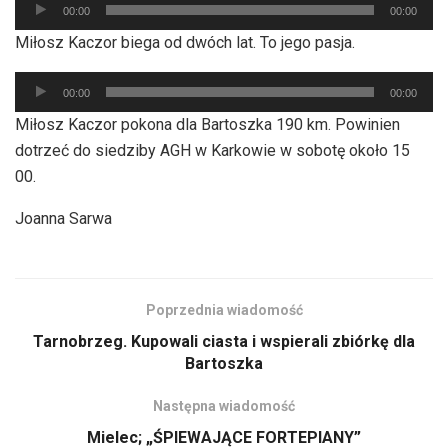
Odtwarzacz
dźwiękowych
00:00
00:00
plików
Miłosz Kaczor biega od dwóch lat. To jego pasja.
dźwiękowych
Odtwarzacz
00:00
00:00
plików
Miłosz Kaczor pokona dla Bartoszka 190 km. Powinien
dźwiękowych
dotrzeć do siedziby AGH w Karkowie w sobotę około 15
00.
Joanna Sarwa
Poprzednia wiadomość
Tarnobrzeg. Kupowali ciasta i wspierali zbiórkę dla
Bartoszka
Następna wiadomość
Mielec; „ŚPIEWAJĄCE FORTEPIANY”