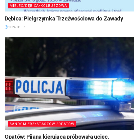
MIELEC/DĘBICA/KOLBUSZOWA
Dębica: Pielgrzymka Trzeźwościowa do Zawady
2026-08-07
SANDOMIERZ/STASZÓW /OPATÓW
Opatów: Pijana kierująca próbowała uciec.