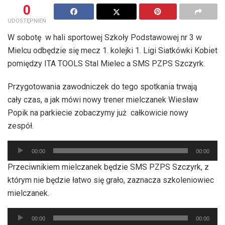
0
UDOSTĘPNIEŃ
W sobotę w hali sportowej Szkoły Podstawowej nr 3 w
Mielcu odbędzie się mecz 1. kolejki 1. Ligi Siatkówki Kobiet
pomiędzy ITA TOOLS Stal Mielec a SMS PZPS Szczyrk.
Przygotowania zawodniczek do tego spotkania trwają
cały czas, a jak mówi nowy trener mielczanek Wiesław
Popik na parkiecie zobaczymy już całkowicie nowy
zespół.
Odtwarzacz
00:00
00:00
plików
Przeciwnikiem mielczanek będzie SMS PZPS Szczyrk, z
dźwiękowych
którym nie będzie łatwo się grało, zaznacza szkoleniowiec
mielczanek.
Odtwarzacz
00:00
00:00