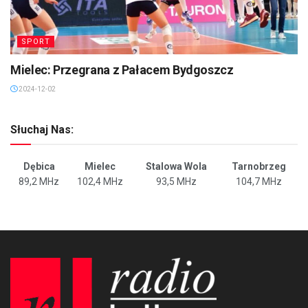
SPORT
Mielec: Przegrana z Pałacem Bydgoszcz
2024-12-02
Słuchaj Nas:
Dębica
Mielec
Stalowa Wola
Tarnobrzeg
89,2 MHz
102,4 MHz
93,5 MHz
104,7 MHz