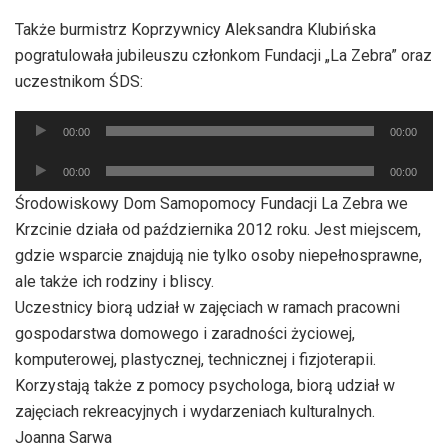
Także burmistrz Koprzywnicy Aleksandra Klubińska
pogratulowała jubileuszu członkom Fundacji „La Zebra” oraz
uczestnikom ŚDS:
Odtwarzacz
00:00
00:00
plików
Odtwarzacz
dźwiękowych
00:00
00:00
plików
Środowiskowy Dom Samopomocy Fundacji La Zebra we
dźwiękowych
Krzcinie działa od października 2012 roku. Jest miejscem,
gdzie wsparcie znajdują nie tylko osoby niepełnosprawne,
ale także ich rodziny i bliscy.
Uczestnicy biorą udział w zajęciach w ramach pracowni
gospodarstwa domowego i zaradności życiowej,
komputerowej, plastycznej, technicznej i fizjoterapii.
Korzystają także z pomocy psychologa, biorą udział w
zajęciach rekreacyjnych i wydarzeniach kulturalnych.
Joanna Sarwa