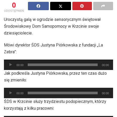
0
UDOSTĘPNIEŃ
Uroczystą galą w ogrodzie sensorycznym świętował
Środowiskowy Dom Samopomocy w Krzcinie swoje
dziesięciolecie.
Mówi dyrektor ŚDS Justyna Piórkowska z fundacji „La
Zebra”:
Odtwarzacz
00:00
00:00
plików
Jak podkreśla Justyna Piórkowska, przez ten czas dużo
dźwiękowych
się zmieniło:
Odtwarzacz
00:00
00:00
plików
ŚDS w Krzcinie służy trzydziestu podopiecznym, którzy
dźwiękowych
korzystają z kilku pracowni: