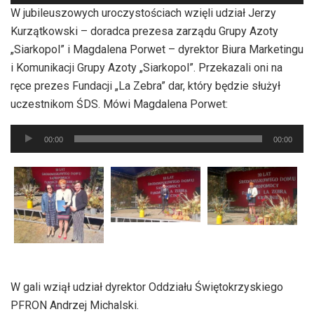
plików
W jubileuszowych uroczystościach wzięli udział Jerzy
dźwiękowych
Kurzątkowski – doradca prezesa zarządu Grupy Azoty
„Siarkopol” i Magdalena Porwet – dyrektor Biura Marketingu
i Komunikacji Grupy Azoty „Siarkopol”. Przekazali oni na
ręce prezes Fundacji „La Zebra” dar, który będzie służył
uczestnikom ŚDS. Mówi Magdalena Porwet:
Odtwarzacz
00:00
00:00
plików
dźwiękowych
W gali wziął udział dyrektor Oddziału Świętokrzyskiego
PFRON Andrzej Michalski.