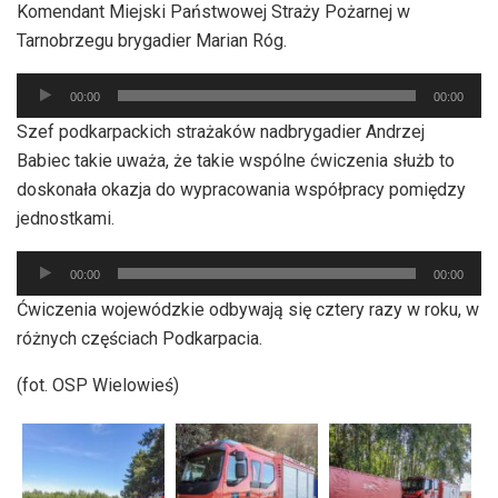
Komendant Miejski Państwowej Straży Pożarnej w
Tarnobrzegu brygadier Marian Róg.
Odtwarzacz
00:00
00:00
plików
Szef podkarpackich strażaków nadbrygadier Andrzej
dźwiękowych
Babiec takie uważa, że takie wspólne ćwiczenia służb to
doskonała okazja do wypracowania współpracy pomiędzy
jednostkami.
Odtwarzacz
00:00
00:00
plików
Ćwiczenia wojewódzkie odbywają się cztery razy w roku, w
dźwiękowych
różnych częściach Podkarpacia.
(fot. OSP Wielowieś)