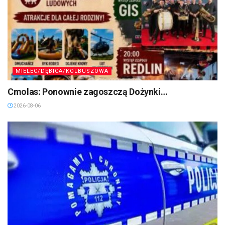
MIELEC/DĘBICA/KOLBUSZOWA
Cmolas: Ponownie zagoszczą Dożynki…
2026-08-06