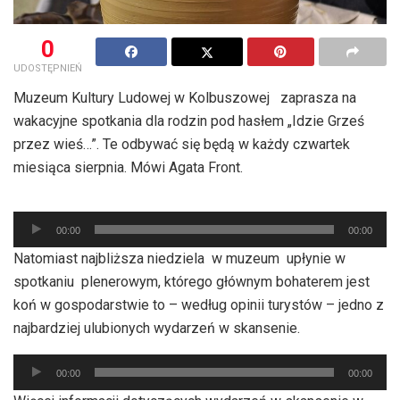
0
UDOSTĘPNIEŃ
Muzeum Kultury Ludowej w Kolbuszowej zaprasza na
wakacyjne spotkania dla rodzin pod hasłem „Idzie Grześ
przez wieś…”. Te odbywać się będą w każdy czwartek
miesiąca sierpnia. Mówi Agata Front.
Odtwarzacz
00:00
00:00
plików
Natomiast najbliższa niedziela w muzeum upłynie w
dźwiękowych
spotkaniu plenerowym, którego głównym bohaterem jest
koń w gospodarstwie to – według opinii turystów – jedno z
najbardziej ulubionych wydarzeń w skansenie.
Odtwarzacz
00:00
00:00
plików