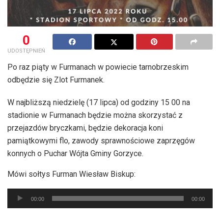
0
UDOSTĘPNIEŃ
Po raz piąty w Furmanach w powiecie tarnobrzeskim
odbędzie się Zlot Furmanek.
W najbliższą niedzielę (17 lipca) od godziny 15 00 na
stadionie w Furmanach będzie można skorzystać z
przejazdów bryczkami, będzie dekoracja koni
pamiątkowymi flo, zawody sprawnościowe zaprzęgów
konnych o Puchar Wójta Gminy Gorzyce.
Mówi sołtys Furman Wiesław Biskup:
Odtwarzacz
00:00
00:00
plików
dźwiękowych