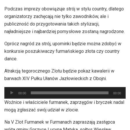
Podczas imprezy obowiązuje strój w stylu country, dlatego
organizatorzy zachęcają nie tylko zawodników, ale i
publiczność do przygotowania takich stylizacji,
najładniejsze i najbardziej pomysłowe zostaną nagrodzone.
Oprócz nagród za strój, upominki będzie można zdobyć w
konkursie poszukiwaczy furmańskiego złota czy country
dance.
Atrakcją tegorocznego Zlotu będzie pokaz kawalerii w
barwach XIV Pułku Ułanów Jazłowieckich z Obojni.
Odtwarzacz
00:00
00:00
plików
Woźnice i właściciele furmanek, zaprzęgów i bryczek nadal
dźwiękowych
mogą zgłaszać swój udział w zlocie.
Na V Zlot Furmanek w Furmanach zapraszają zastępca
wójta gminy Gorzyce Lucyna Matyka, sołtys Wiesław