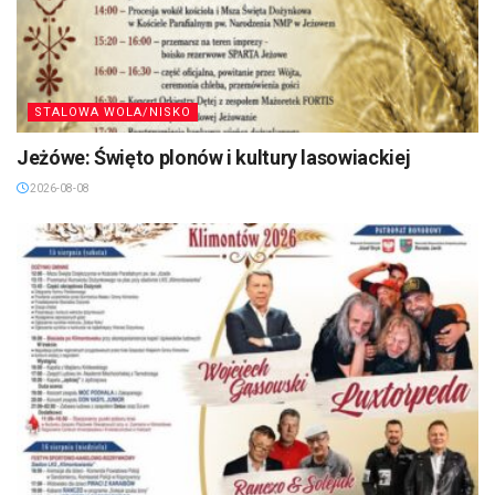
STALOWA WOLA/NISKO
Jeżówe: Święto plonów i kultury lasowiackiej
2026-08-08