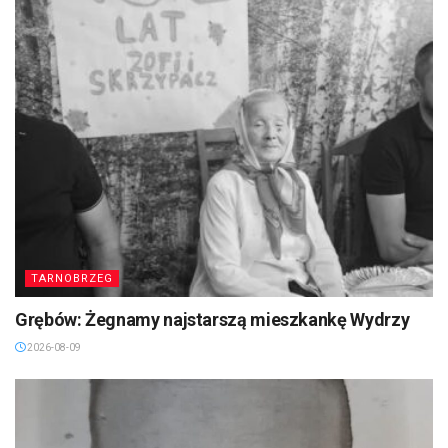
TARNOBRZEG
Grębów: Żegnamy najstarszą mieszkankę Wydrzy
2026-08-09