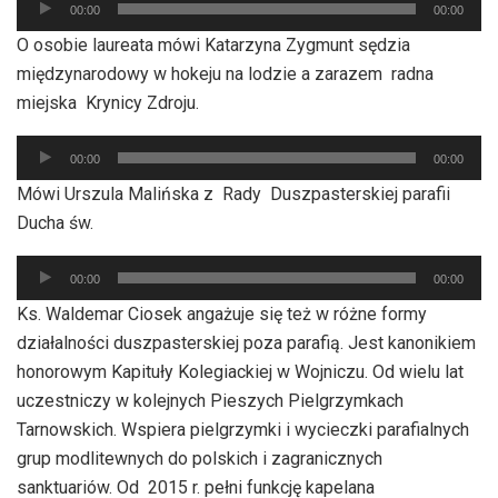
00:00
00:00
plików
O osobie laureata mówi Katarzyna Zygmunt sędzia
dźwiękowych
międzynarodowy w hokeju na lodzie a zarazem radna
miejska Krynicy Zdroju.
Odtwarzacz
00:00
00:00
plików
Mówi Urszula Malińska z Rady Duszpasterskiej parafii
dźwiękowych
Ducha św.
Odtwarzacz
00:00
00:00
plików
Ks. Waldemar Ciosek angażuje się też w różne formy
dźwiękowych
działalności duszpasterskiej poza parafią. Jest kanonikiem
honorowym Kapituły Kolegiackiej w Wojniczu. Od wielu lat
uczestniczy w kolejnych Pieszych Pielgrzymkach
Tarnowskich. Wspiera pielgrzymki i wycieczki parafialnych
grup modlitewnych do polskich i zagranicznych
sanktuariów. Od 2015 r. pełni funkcję kapelana