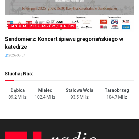
SANDOMIERZ/STASZÓW /OPATÓW
Sandomierz: Koncert śpiewu gregoriańskiego w
katedrze
2026-08-07
Słuchaj Nas:
Dębica
Mielec
Stalowa Wola
Tarnobrzeg
89,2 MHz
102,4 MHz
93,5 MHz
104,7 MHz