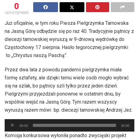
0
UDOSTĘPNIEŃ
Już oficjalnie, w tym roku Piesza Pielgrzymka Tarnowska
na Jasną Górę odbędzie się po raz 40. Tradycyjnie pątnicy z
diecezji tarnowskiej wyruszą w 9-dniową wędrówkę do
Częstochowy 17 sierpnia. Hasło tegorocznej pielgrzymki
to „Chrystus naszą Paschą”.
Przez dwa lata z powodu pandemii pielgrzymka miała
formę sztafety, ale dzięki temu wiele osób mogło wybrać
się na szlak, bo pątnicy szli tylko przez jeden dzień.
Pielgrzymi przyjeżdżali ponownie w ostatnim dniu, by
wspólnie wejść na Jasną Górę. Tym razem wszyscy
wyruszą razem mówi bp. diecezji tarnowskiej Andrzej Jeż.
Odtwarzacz
00:00
00:00
plików
Komisja konkursowa wyłoniła ponadto zwycięski projekt
dźwiękowych