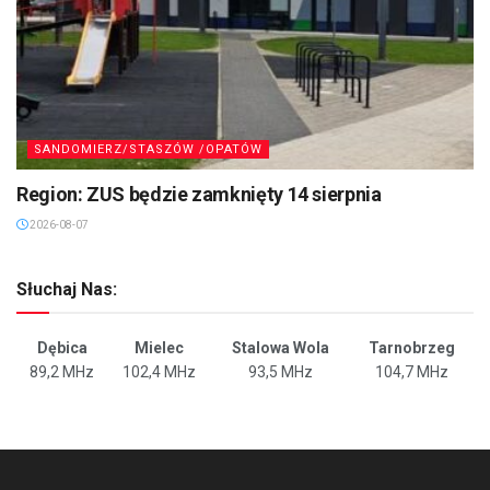
SANDOMIERZ/STASZÓW /OPATÓW
Region: ZUS będzie zamknięty 14 sierpnia
2026-08-07
Słuchaj Nas:
Dębica
Mielec
Stalowa Wola
Tarnobrzeg
89,2 MHz
102,4 MHz
93,5 MHz
104,7 MHz