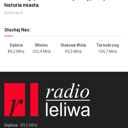
historia miasta
2026-08-05
Słuchaj Nas:
Dębica
Mielec
Stalowa Wola
Tarnobrzeg
89,2 MHz
102,4 MHz
93,5 MHz
104,7 MHz
Dębica
- 89,2 MHz