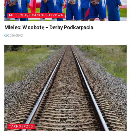
MIELEC/DĘBICA/KOLBUSZOWA
Mielec: W sobotę – Derby Podkarpacia
2026-08-07
TARNOBRZEG