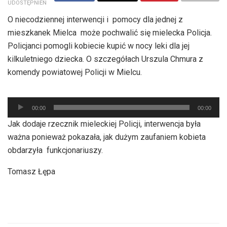
UDOSTĘPNIEŃ
O niecodziennej interwencji i pomocy dla jednej z
mieszkanek Mielca może pochwalić się mielecka Policja.
Policjanci pomogli kobiecie kupić w nocy leki dla jej
kilkuletniego dziecka. O szczegółach Urszula Chmura z
komendy powiatowej Policji w Mielcu.
Odtwarzacz
00:00
00:00
plików
Jak dodaje rzecznik mieleckiej Policji, interwencja była
dźwiękowych
ważna ponieważ pokazała, jak dużym zaufaniem kobieta
obdarzyła funkcjonariuszy.
Tomasz Łępa