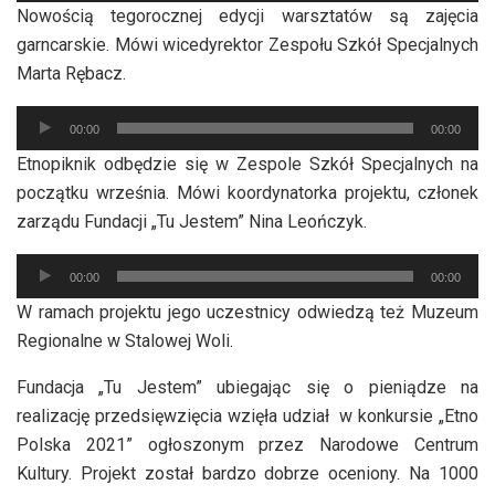
Nowością tegorocznej edycji warsztatów są zajęcia
dźwiękowych
garncarskie. Mówi wicedyrektor Zespołu Szkół Specjalnych
Marta Rębacz.
Odtwarzacz
00:00
00:00
plików
Etnopiknik odbędzie się w Zespole Szkół Specjalnych na
dźwiękowych
początku września. Mówi koordynatorka projektu, członek
zarządu Fundacji „Tu Jestem” Nina Leończyk.
Odtwarzacz
00:00
00:00
plików
W ramach projektu jego uczestnicy odwiedzą też Muzeum
dźwiękowych
Regionalne w Stalowej Woli.
Fundacja „Tu Jestem” ubiegając się o pieniądze na
realizację przedsięwzięcia wzięła udział w konkursie „Etno
Polska 2021” ogłoszonym przez Narodowe Centrum
Kultury. Projekt został bardzo dobrze oceniony. Na 1000