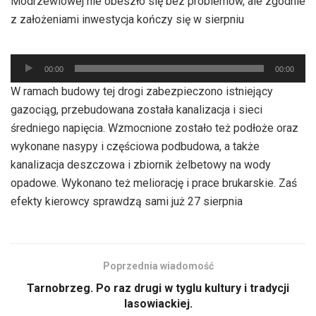
Modrzewiowej nie obeszło się bez problemów, ale zgodnie
z założeniami inwestycja kończy się w sierpniu
Odtwarzacz
00:00
00:00
plików
W ramach budowy tej drogi zabezpieczono istniejący
dźwiękowych
gazociąg, przebudowana została kanalizacja i sieci
średniego napięcia. Wzmocnione zostało też podłoże oraz
wykonane nasypy i częściowa podbudowa, a także
kanalizacja deszczowa i zbiornik żelbetowy na wody
opadowe. Wykonano też meliorację i prace brukarskie. Zaś
efekty kierowcy sprawdzą sami już 27 sierpnia
Poprzednia wiadomość
Tarnobrzeg. Po raz drugi w tyglu kultury i tradycji
lasowiackiej.