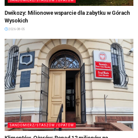
SANDOMIERZ/STASZÓW /OPATÓW
Dwikozy: Milionowe wsparcie dla zabytku w Górach
Wysokich
2026-08-05
SANDOMIERZ/STASZÓW /OPATÓW
Klimontów, Ożarów: Ponad 12 milionów na