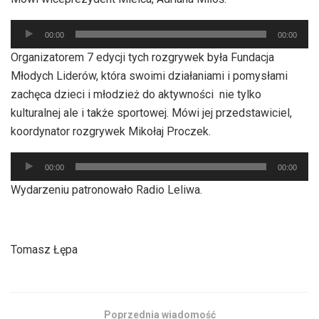
dźwiękowych
Odtwarzacz
00:00
00:00
plików
Organizatorem 7 edycji tych rozgrywek była Fundacja
dźwiękowych
Młodych Liderów, która swoimi działaniami i pomysłami
zachęca dzieci i młodzież do aktywności nie tylko
kulturalnej ale i także sportowej. Mówi jej przedstawiciel,
koordynator rozgrywek Mikołaj Proczek.
Odtwarzacz
00:00
00:00
plików
Wydarzeniu patronowało Radio Leliwa.
dźwiękowych
Tomasz Łępa
Poprzednia wiadomość