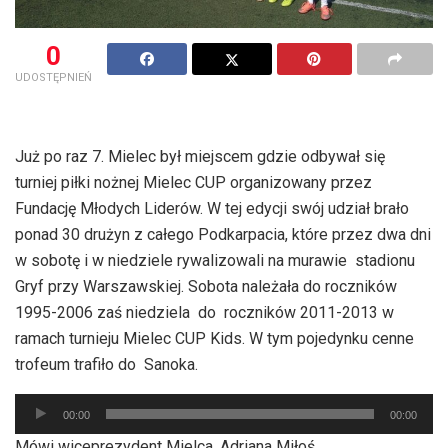
0
UDOSTĘPNIEŃ
Już po raz 7. Mielec był miejscem gdzie odbywał się
turniej piłki nożnej Mielec CUP organizowany przez
Fundację Młodych Liderów. W tej edycji swój udział brało
ponad 30 drużyn z całego Podkarpacia, które przez dwa dni
w sobotę i w niedziele rywalizowali na murawie stadionu
Gryf przy Warszawskiej. Sobota należała do roczników
1995-2006 zaś niedziela do roczników 2011-2013 w
ramach turnieju Mielec CUP Kids. W tym pojedynku cenne
trofeum trafiło do Sanoka.
Odtwarzacz
00:00
00:00
plików
Mówi wiceprezydent Mielca, Adriana Miłoś.