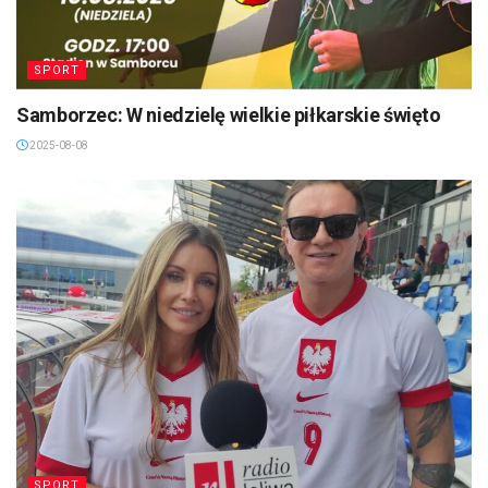
SPORT
Samborzec: W niedzielę wielkie piłkarskie święto
2025-08-08
SPORT