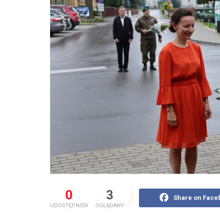
0
3
Share on Face
UDOSTĘPNIEŃ
OGLĄDANY