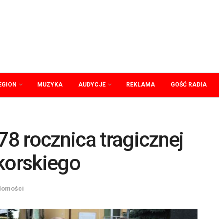
EGION
MUZYKA
AUDYCJE
REKLAMA
GOŚĆ RADIA
8 rocznica tragicznej
ikorskiego
domości