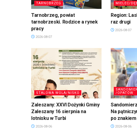
TARNOBRZEG
MIELEC/DĘ
Tarnobrzeg, powiat
Region: La
tarnobrzeski. Rodzice a rynek
raz drugi
pracy
2026-08-07
2026-08-07
SANDOMIE
STALOWA WOLA/NISKO
/OPATÓW
Zaleszany: XXVI Dożynki Gminy
Sandomierz,
Zaleszany 16 sierpnia na
Na pątniczy
lotnisku w Turbi
po znakiem
2026-08-06
2026-08-06