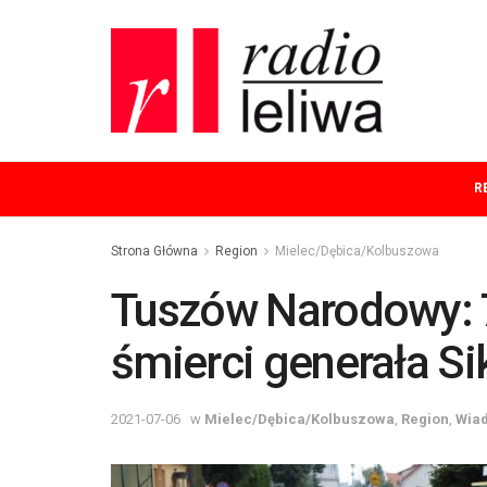
R
Strona Główna
Region
Mielec/Dębica/Kolbuszowa
Tuszów Narodowy: 7
śmierci generała S
2021-07-06
w
Mielec/Dębica/Kolbuszowa
,
Region
,
Wia