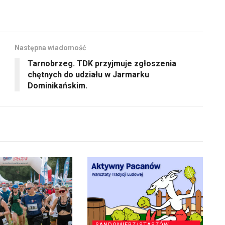
do
głośność.
dołu
aby
zwiększyć
Następna wiadomość
lub
Tarnobrzeg. TDK przyjmuje zgłoszenia
zmniejszyć
chętnych do udziału w Jarmarku
głośność.
Dominikańskim.
SANDOMIERZ/STASZÓW