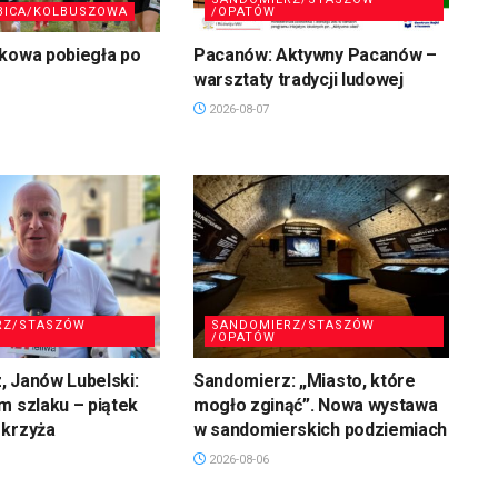
BICA/KOLBUSZOWA
/OPATÓW
skowa pobiegła po
Pacanów: Aktywny Pacanów –
warsztaty tradycji ludowej
2026-08-07
RZ/STASZÓW
SANDOMIERZ/STASZÓW
/OPATÓW
 Janów Lubelski:
Sandomierz: „Miasto, które
m szlaku – piątek
mogło zginąć”. Nowa wystawa
 krzyża
w sandomierskich podziemiach
2026-08-06