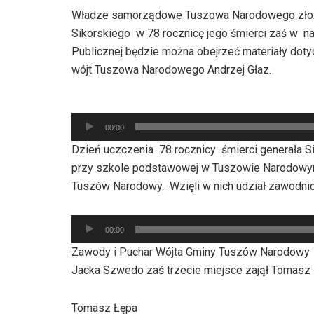
Władze samorządowe Tuszowa Narodowego złoży
Sikorskiego w 78 rocznicę jego śmierci zaś w naj
Publicznej będzie można obejrzeć materiały doty
wójt Tuszowa Narodowego Andrzej Głaz.
Odtwarzacz
00:00
plików
Dzień uczczenia 78 rocznicy śmierci generała Si
dźwiękowych
przy szkole podstawowej w Tuszowie Narodowym
Tuszów Narodowy. Wzięli w nich udział zawodni
Odtwarzacz
00:00
plików
Zawody i Puchar Wójta Gminy Tuszów Narodowy wy
dźwiękowych
Jacka Szwedo zaś trzecie miejsce zajął Tomasz
Tomasz Łępa