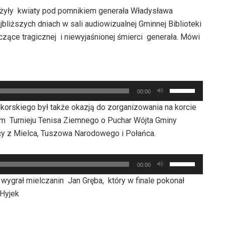
ły kwiaty pod pomnikiem generała Władysława
bliższych dniach w sali audiowizualnej Gminnej Biblioteki
czące tragicznej i niewyjaśnionej śmierci generała. Mówi
Używaj
00:00
strzałek
korskiego był także okazją do zorganizowania na korcie
do
 Turnieju Tenisa Ziemnego o Puchar Wójta Gminy
góry
cy z Mielca, Tuszowa Narodowego i Połańca.
oraz
do
Używaj
dołu
00:00
strzałek
aby
grał mielczanin Jan Gręba, który w finale pokonał
do
zwiększyć
 Hyjek
góry
lub
oraz
zmniejszyć