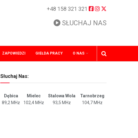
+48 158 321 321
SŁUCHAJ NAS
ZAPOWIEDZI
GIEŁDA PRACY
O NAS
Słuchaj Nas:
Dębica
Mielec
Stalowa Wola
Tarnobrzeg
89,2 MHz
102,4 MHz
93,5 MHz
104,7 MHz