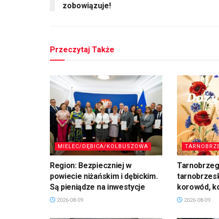
zobowiązuje!
Przeczytaj Także
MIELEC/DĘBICA/KOLBUSZOWA
TARNOBRZ
Region: Bezpieczniej w
Tarnobrzeg:
powiecie niżańskim i dębickim.
tarnobrzesk
Są pieniądze na inwestycje
korowód, k
2026-08-09
2026-08-09