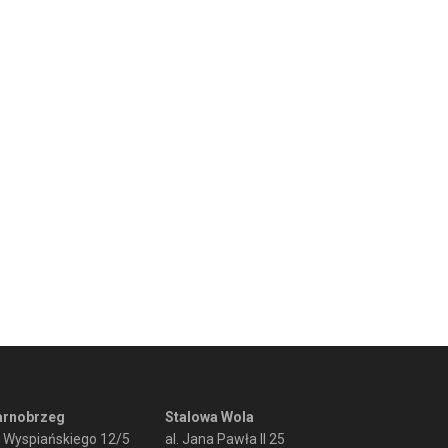
arnobrzeg
Stalowa Wola
. Wyspiańskiego 12/5
al. Jana Pawła II 25