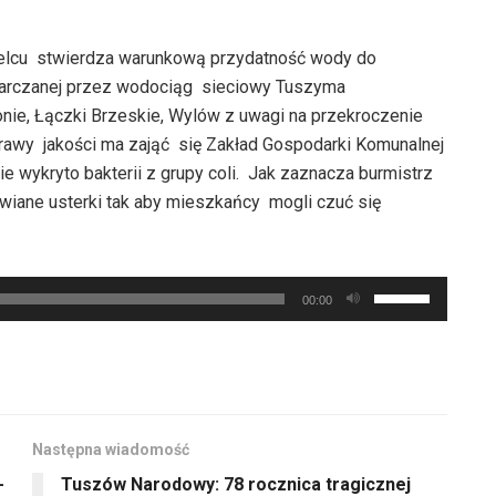
elcu stwierdza warunkową przydatność wody do
arczanej przez wodociąg sieciowy Tuszyma
onie, Łączki Brzeskie, Wylów z uwagi na przekroczenie
rawy jakości ma zająć się Zakład Gospodarki Komunalnej
e wykryto bakterii z grupy coli. Jak zaznacza burmistrz
wiane usterki tak aby mieszkańcy mogli czuć się
Używaj
00:00
strzałek
do
góry
oraz
do
Następna wiadomość
dołu
-
Tuszów Narodowy: 78 rocznica tragicznej
aby