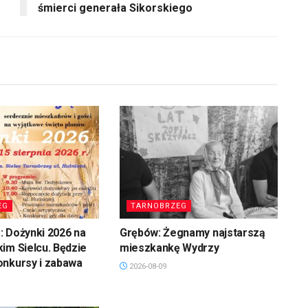
śmierci generała Sikorskiego
zwiększyć
lub
zmniejszyć
głośność.
EG
TARNOBRZEG
 Dożynki 2026 na
Grębów: Żegnamy najstarszą
im Sielcu. Będzie
mieszkankę Wydrzy
onkursy i zabawa
2026-08-09
SANDOMIERZ/STASZÓW
/OPATÓW