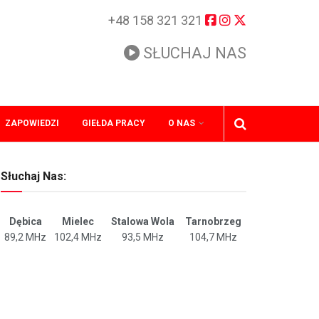
+48 158 321 321
SŁUCHAJ NAS
ZAPOWIEDZI
GIEŁDA PRACY
O NAS
Słuchaj Nas:
Dębica
Mielec
Stalowa Wola
Tarnobrzeg
89,2 MHz
102,4 MHz
93,5 MHz
104,7 MHz