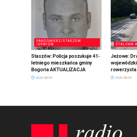
SANDOMIERZ/STASZÓW
/OPATÓW
STALOWA 
Staszów: Policja poszukuje 41-
Jeżowe: Dr
letniego mieszkańca gminy
wojewódzkie
Bogoria AKTUALIZACJA
rowerzysta
2026-08-09
2026-08-09