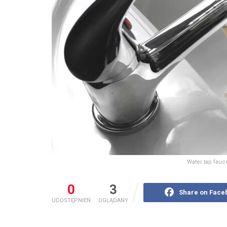
Water tap fauc
0
3
Share on Face
UDOSTĘPNIEŃ
OGLĄDANY