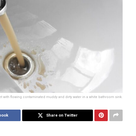
et with flowing contaminated muddy and dirty water in a white bathroom sink.
book
Share on Twitter