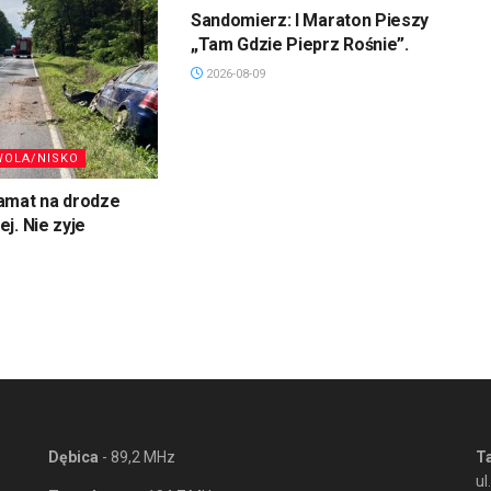
Sandomierz: I Maraton Pieszy
„Tam Gdzie Pieprz Rośnie”.
2026-08-09
WOLA/NISKO
amat na drodze
j. Nie zyje
Dębica
- 89,2 MHz
T
ul