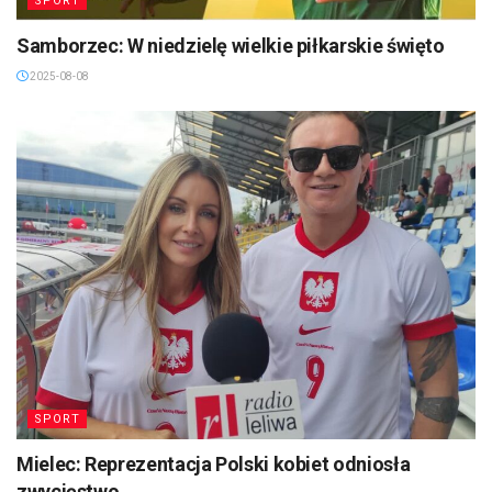
SPORT
Samborzec: W niedzielę wielkie piłkarskie święto
2025-08-08
SPORT
Mielec: Reprezentacja Polski kobiet odniosła
zwycięstwo