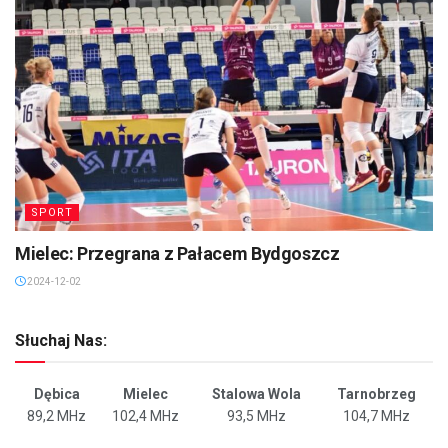
SPORT
Mielec: Przegrana z Pałacem Bydgoszcz
2024-12-02
Słuchaj Nas:
Dębica
Mielec
Stalowa Wola
Tarnobrzeg
89,2 MHz
102,4 MHz
93,5 MHz
104,7 MHz