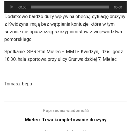
Odtwarzacz
00:00
00:00
plików
Dodatkowo bardzo duży wpływ na obecną sytuację drużyny
dźwiękowych
z Kwidzyna mają bez wątpienia kontuzje, które w tym
sezonie nie opuszczają szczypiornistów z województwa
pomorskiego.
Spotkanie SPR Stal Mielec – MMTS Kwidzyn, dziś godz.
18:30, hala sportowa przy ulicy Grunwaldzkiej 7, Mielec.
Tomasz Łępa
Poprzednia wiadomość
Mielec: Trwa kompletowanie drużyny