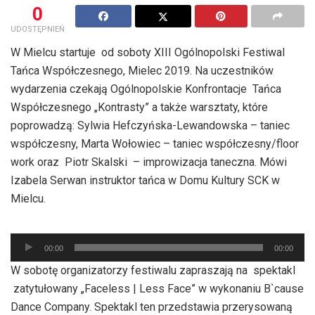
0
UDOSTĘPNIEŃ
W Mielcu startuje od soboty XIII Ogólnopolski Festiwal
Tańca Współczesnego, Mielec 2019. Na uczestników
wydarzenia czekają Ogólnopolskie Konfrontacje Tańca
Współczesnego „Kontrasty” a także warsztaty, które
poprowadzą: Sylwia Hefczyńska-Lewandowska – taniec
współczesny, Marta Wołowiec – taniec współczesny/floor
work oraz Piotr Skalski – improwizacja taneczna. Mówi
Izabela Serwan instruktor tańca w Domu Kultury SCK w
Mielcu.
Odtwarzacz
00:00
00:00
plików
W sobotę organizatorzy festiwalu zapraszają na spektakl
dźwiękowych
zatytułowany „Faceless | Less Face” w wykonaniu B`cause
Dance Company. Spektakl ten przedstawia przerysowaną