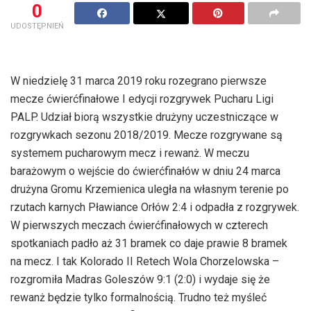
0
UDOSTĘPNIEŃ
W niedzielę 31 marca 2019 roku rozegrano pierwsze
mecze ćwierćfinałowe I edycji rozgrywek Pucharu Ligi
PALP. Udział biorą wszystkie drużyny uczestniczące w
rozgrywkach sezonu 2018/2019. Mecze rozgrywane są
systemem pucharowym mecz i rewanż. W meczu
barażowym o wejście do ćwierćfinałów w dniu 24 marca
drużyna Gromu Krzemienica uległa na własnym terenie po
rzutach karnych Pławiance Orłów 2:4 i odpadła z rozgrywek.
W pierwszych meczach ćwierćfinałowych w czterech
spotkaniach padło aż 31 bramek co daje prawie 8 bramek
na mecz. I tak Kolorado II Retech Wola Chorzelowska –
rozgromiła Madras Goleszów 9:1 (2:0) i wydaje się że
rewanż będzie tylko formalnością. Trudno też myśleć