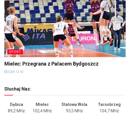
SPORT
Mielec: Przegrana z Pałacem Bydgoszcz
2024-12-02
Słuchaj Nas:
Dębica
Mielec
Stalowa Wola
Tarnobrzeg
89,2 MHz
102,4 MHz
93,5 MHz
104,7 MHz