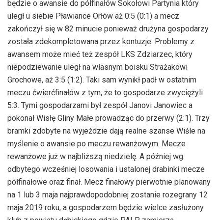
będzie o awansie do półfinałów Sokołowi Partynia który
uległ u siebie Pławiance Orłów aż 0:5 (0:1) a mecz
zakończył się w 82 minucie ponieważ drużyna gospodarzy
została zdekompletowana przez kontuzje. Problemy z
awansem może mieć też zespół LKS Zdziarzec, który
niepodziewanie uległ na własnym boisku Strażakowi
Grochowe, aż 3:5 (1:2). Taki sam wynikł padł w ostatnim
meczu ćwierćfinałów z tym, że to gospodarze zwyciężyli
5:3. Tymi gospodarzami był zespół Janovi Janowiec a
pokonał Wisłę Gliny Małe prowadząc do przerwy (2:1). Trzy
bramki zdobyte na wyjeździe dają realne szanse Wiśle na
myślenie o awansie po meczu rewanżowym. Mecze
rewanżowe już w najbliższą niedzielę. A później wg.
odbytego wcześniej losowania i ustalonej drabinki mecze
półfinałowe oraz finał. Mecz finałowy pierwotnie planowany
na 1 lub 3 maja najprawdopodobniej zostanie rozegrany 12
maja 2019 roku, a gospodarzem będzie wielce zasłużony