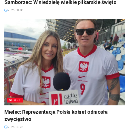
Samborzec: W niedzielę wielkie piłkarskie święto
2025-08-08
SPORT
Mielec: Reprezentacja Polski kobiet odniosła
zwycięstwo
2025-06-28