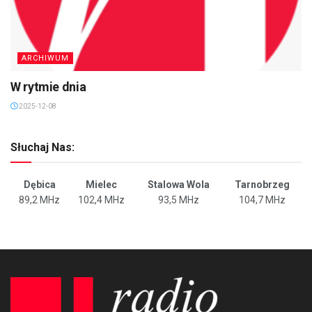
ARCHIWUM
W rytmie dnia
2025-12-08
Słuchaj Nas:
Dębica
Mielec
Stalowa Wola
Tarnobrzeg
89,2 MHz
102,4 MHz
93,5 MHz
104,7 MHz