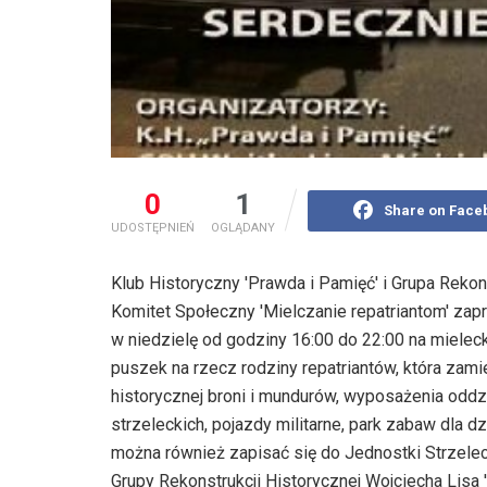
0
1
Share on Face
UDOSTĘPNIEŃ
OGLĄDANY
Klub Historyczny 'Prawda i Pamięć' i Grupa Rekons
Komitet Społeczny 'Mielczanie repatriantom' zapra
w niedzielę od godziny 16:00 do 22:00 na mielec
puszek na rzecz rodziny repatriantów, która za
historycznej broni i mundurów, wyposażenia oddzi
strzeleckich, pojazdy militarne, park zabaw dla 
można również zapisać się do Jednostki Strzelec
Grupy Rekonstrukcji Historycznej Wojciecha Lisa '