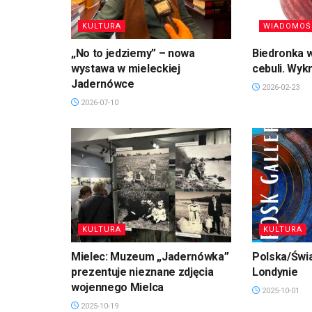
KULTURA
WIADOMOŚ
„No to jedziemy” – nowa
Biedronka w
wystawa w mieleckiej
cebuli. Wyk
Jadernówce
2026-02-23
2026-07-10
KULTURA
KULTURA
Mielec: Muzeum „Jadernówka”
Polska/Świa
prezentuje nieznane zdjęcia
Londynie
wojennego Mielca
2025-10-01
2025-10-19