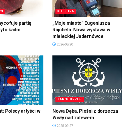
CI
KULTURA
ycofuje partię
„Moje miasto” Eugeniusza
ryto kadm
Rajchela. Nowa wystawa w
mieleckiej Jadernówce
2026-02-20
TARNOBRZEG
t: Polscy artyści w
Nowa Dęba. Pieśni z dorzecza
Wisły nad zalewem
2025-09-27