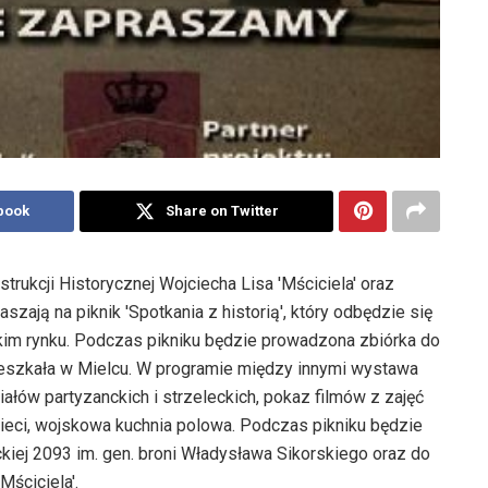
book
Share on Twitter
trukcji Historycznej Wojciecha Lisa 'Mściciela' oraz
szają na piknik 'Spotkania z historią', który odbędzie się
kim rynku. Podczas pikniku będzie prowadzona zbiórka do
mieszkała w Mielcu. W programie między innymi wystawa
ałów partyzanckich i strzeleckich, pokaz filmów z zajęć
dzieci, wojskowa kuchnia polowa. Podczas pikniku będzie
kiej 2093 im. gen. broni Władysława Sikorskiego oraz do
Mściciela'.