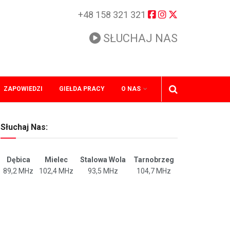
+48 158 321 321
SŁUCHAJ NAS
ZAPOWIEDZI
GIEŁDA PRACY
O NAS
Słuchaj Nas:
Dębica
Mielec
Stalowa Wola
Tarnobrzeg
89,2 MHz
102,4 MHz
93,5 MHz
104,7 MHz