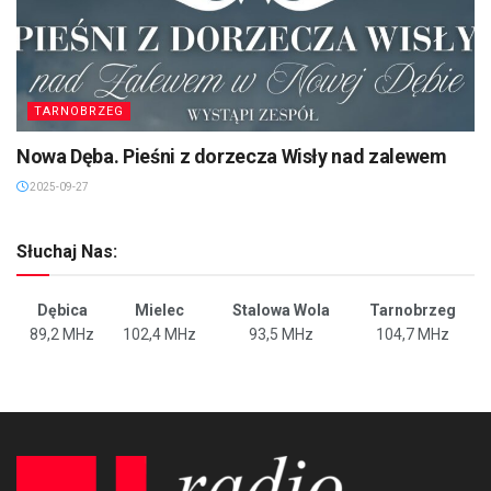
TARNOBRZEG
Nowa Dęba. Pieśni z dorzecza Wisły nad zalewem
2025-09-27
Słuchaj Nas:
Dębica
Mielec
Stalowa Wola
Tarnobrzeg
89,2 MHz
102,4 MHz
93,5 MHz
104,7 MHz