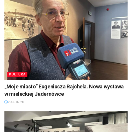
KULTURA
„Moje miasto” Eugeniusza Rajchela. Nowa wystawa
w mieleckiej Jadernówce
2026-02-20