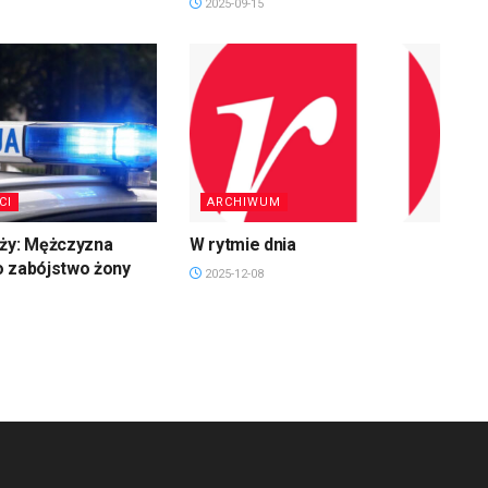
2025-09-15
CI
ARCHIWUM
uży: Mężczyzna
W rytmie dnia
o zabójstwo żony
2025-12-08