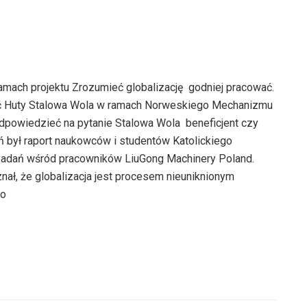
mach projektu Zrozumieć globalizację  godniej pracować.
ość Huty Stalowa Wola w ramach Norweskiego Mechanizmu
owiedzieć na pytanie Stalowa Wola  beneficjent czy
żań był raport naukowców i studentów Katolickiego
badań wśród pracowników LiuGong Machinery Poland.
nał, że globalizacja jest procesem nieuniknionym
go