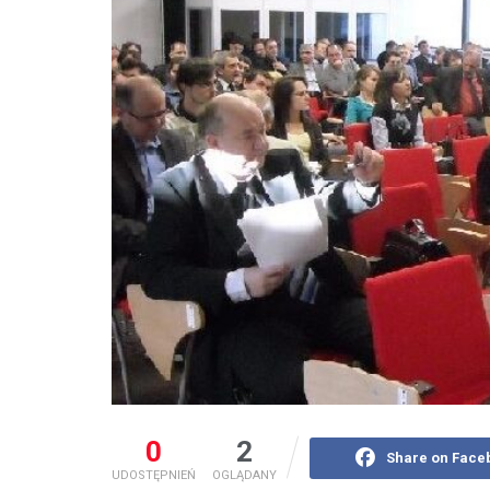
0
2
Share on Face
UDOSTĘPNIEŃ
OGLĄDANY