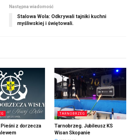
Następna wiadomość
Stalowa Wola: Odkrywali tajniki kuchni
myśliwskiej i świętowali.
EG
TARNOBRZEG
Pieśni z dorzecza
Tarnobrzeg. Jubileusz KS
zalewem
Wisan Skopanie