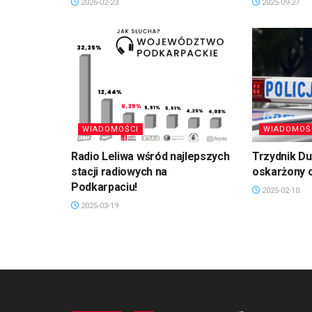
2026-02-23
2025-09-27
WIADOMOŚCI
WIADOMOŚ
Radio Leliwa wśród najlepszych
Trzydnik D
stacji radiowych na
oskarżony 
Podkarpaciu!
2025-02-10
2025-03-19