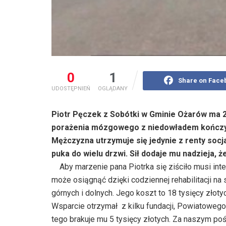
0
1
Share on Face
UDOSTĘPNIEŃ
OGLĄDANY
Piotr Pęczek z Sobótki w Gminie Ożarów ma 2
porażenia mózgowego z niedowładem kończyn.
Mężczyzna utrzymuje się jedynie z renty socja
puka do wielu drzwi. Sił dodaje mu nadzieja, ż
Aby marzenie pana Piotrka się ziściło musi inte
może osiągnąć dzięki codziennej rehabilitacji n
górnych i dolnych. Jego koszt to 18 tysięcy złoty
Wsparcie otrzymał z kilku fundacji, Powiatoweg
tego brakuje mu 5 tysięcy złotych. Za naszym poś