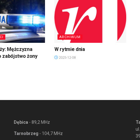
CI
ARCHIWUM
uży: Mężczyzna
W rytmie dnia
o zabójstwo żony
2025-12-08
Dębica
- 89,2 MHz
T
ul
Tarnobrzeg
- 104,7 MHz
3