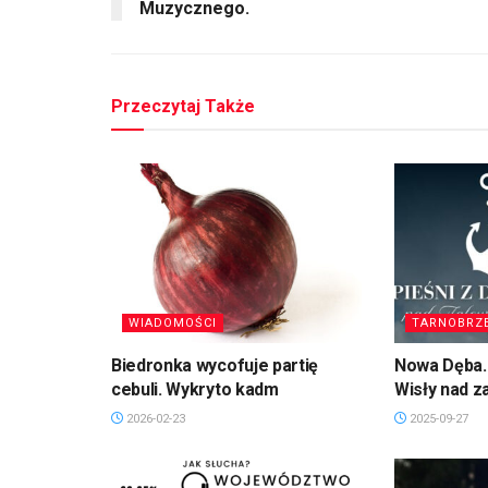
Muzycznego.
Przeczytaj Także
WIADOMOŚCI
TARNOBRZ
Biedronka wycofuje partię
Nowa Dęba. 
cebuli. Wykryto kadm
Wisły nad 
2026-02-23
2025-09-27