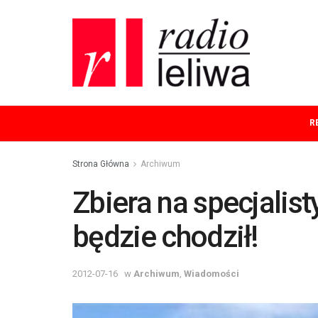
R
Strona Główna
Archiwum
Zbiera na specjalist
będzie chodził!
2012-07-16
w
Archiwum
,
Wiadomości