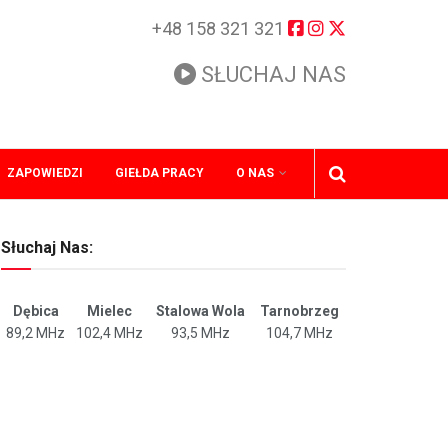
+48 158 321 321
SŁUCHAJ NAS
ZAPOWIEDZI
GIEŁDA PRACY
O NAS
Słuchaj Nas:
Dębica
Mielec
Stalowa Wola
Tarnobrzeg
89,2 MHz
102,4 MHz
93,5 MHz
104,7 MHz