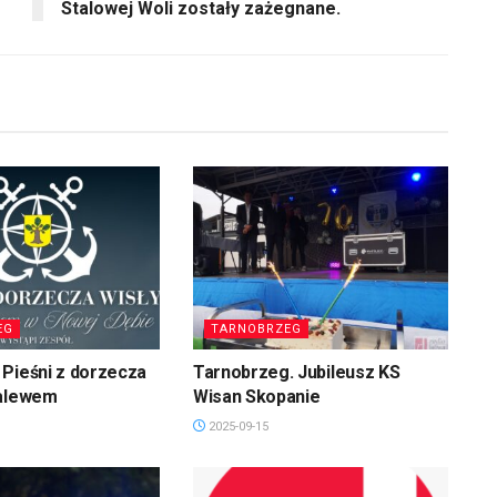
Stalowej Woli zostały zażegnane.
EG
TARNOBRZEG
Pieśni z dorzecza
Tarnobrzeg. Jubileusz KS
zalewem
Wisan Skopanie
2025-09-15