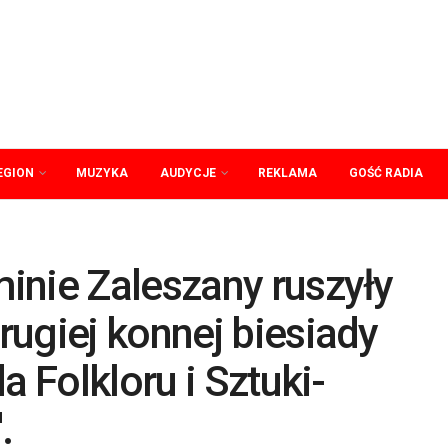
EGION
MUZYKA
AUDYCJE
REKLAMA
GOŚĆ RADIA
inie Zaleszany ruszyły
ugiej konnej biesiady
a Folkloru i Sztuki-
.