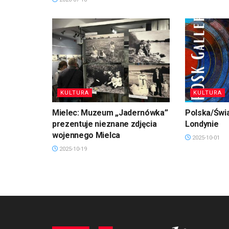
KULTURA
KULTURA
Mielec: Muzeum „Jadernówka”
Polska/Świa
prezentuje nieznane zdjęcia
Londynie
wojennego Mielca
2025-10-01
2025-10-19