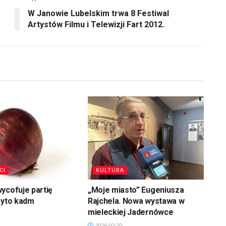
W Janowie Lubelskim trwa 8 Festiwal
Artystów Filmu i Telewizji Fart 2012.
CI
KULTURA
ycofuje partię
„Moje miasto” Eugeniusza
ryto kadm
Rajchela. Nowa wystawa w
mieleckiej Jadernówce
2026-02-20