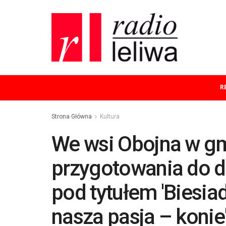
R
Strona Główna
Kultura
We wsi Obojna w gm
przygotowania do dr
pod tytułem 'Biesiad
nasza pasja – konie'