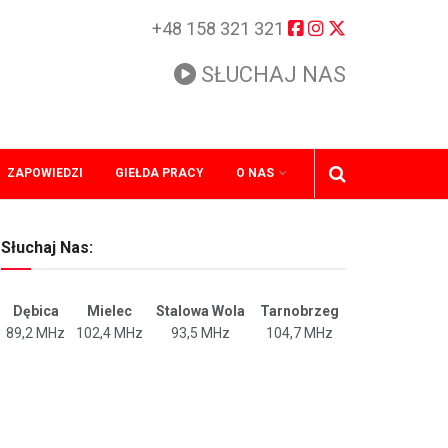
+48 158 321 321
SŁUCHAJ NAS
ZAPOWIEDZI
GIEŁDA PRACY
O NAS
Słuchaj Nas:
Dębica
Mielec
Stalowa Wola
Tarnobrzeg
89,2 MHz
102,4 MHz
93,5 MHz
104,7 MHz