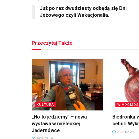
Już po raz dwudziesty odbędą się Dni
Jeżowego czyli Wakacjonalia.
Przeczytaj Także
KULTURA
WIADOMOŚ
„No to jedziemy” – nowa
Biedronka w
wystawa w mieleckiej
cebuli. Wyk
Jadernówce
2026-02-23
2026-07-10