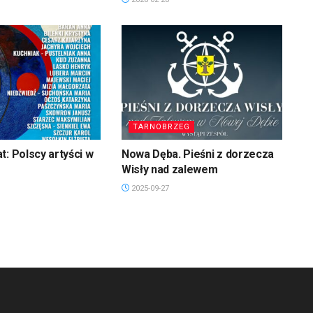
TARNOBRZEG
t: Polscy artyści w
Nowa Dęba. Pieśni z dorzecza
Wisły nad zalewem
2025-09-27