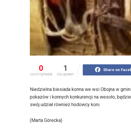
0
1
Share on Face
UDOSTĘPNIEŃ
OGLĄDANY
Niedzielna biesiada konna we wsi Obojna w gmin
pokazów i konnych konkurencji na wesoło, będzie
swój udział również hodowcy koni.
(Marta Górecka)