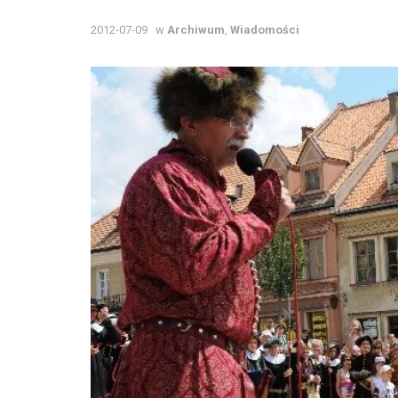
2012-07-09
w
Archiwum
,
Wiadomości