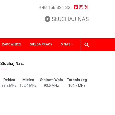
+48 158 321 321
SŁUCHAJ NAS
ZAPOWIEDZI
GIEŁDA PRACY
O NAS
Słuchaj Nas:
Dębica
Mielec
Stalowa Wola
Tarnobrzeg
89,2 MHz
102,4 MHz
93,5 MHz
104,7 MHz