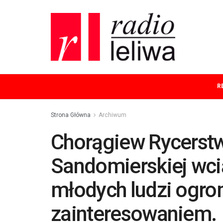
R
Strona Główna
Archiwum
Chorągiew Rycerst
Sandomierskiej wci
młodych ludzi ogr
zainteresowaniem.