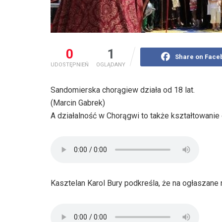
0
1
Share on Face
UDOSTĘPNIEŃ
OGLĄDANY
Sandomierska chorągiew działa od 18 lat.
(Marcin Gabrek)
A działalność w Chorągwi to także kształtowanie 
Kasztelan Karol Bury podkreśla, że na ogłaszane