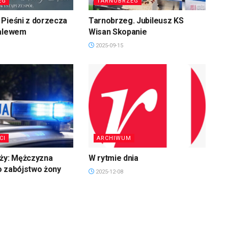
EG
TARNOBRZEG
Pieśni z dorzecza
Tarnobrzeg. Jubileusz KS
zalewem
Wisan Skopanie
2025-09-15
CI
ARCHIWUM
uży: Mężczyzna
W rytmie dnia
o zabójstwo żony
2025-12-08