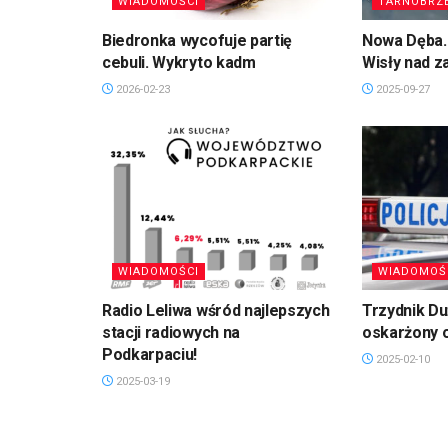
WIADOMOŚCI
TARNOBRZ
Biedronka wycofuje partię
Nowa Dęba. 
cebuli. Wykryto kadm
Wisły nad 
2026-02-23
2025-09-27
WIADOMOŚCI
WIADOMOŚ
Radio Leliwa wśród najlepszych
Trzydnik D
stacji radiowych na
oskarżony 
Podkarpaciu!
2025-02-10
2025-03-19